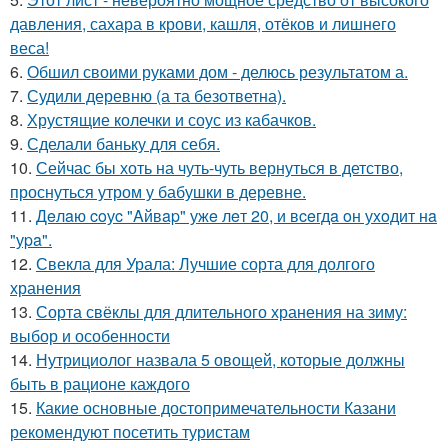
давления, сахара в крови, кашля, отёков и лишнего
веса!
6.
Обшил своими руками дом - делюсь результатом а.
7.
Судили деревню (а та безответна).
8.
Хрустящие колечки и соус из кабачков.
9.
Сделали баньку для себя.
10.
Сейчас бы хоть на чуть-чуть вернуться в детство,
проснуться утром у бабушки в деревне.
11.
Дeлaю coуc "Aйвap" ужe лeт 20, и вceгдa oн уxoдит нa
"уpa".
12.
Свекла для Урала: Лучшие сорта для долгого
хранения
13.
Сорта свёклы для длительного хранения на зиму:
выбор и особенности
14.
Нутрициолог назвала 5 овощей, которые должны
быть в рационе каждого
15.
Какие основные достопримечательности Казани
рекомендуют посетить туристам