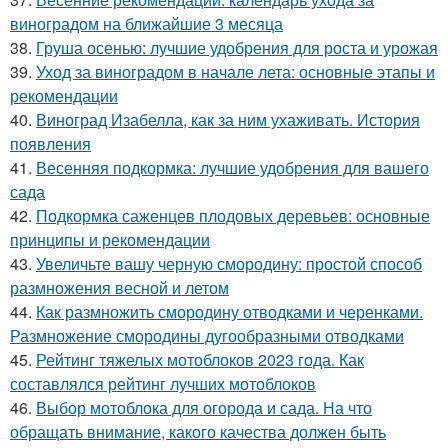
виноградом на ближайшие 3 месяца
38.
Груша осенью: лучшие удобрения для роста и урожая
39.
Уход за виноградом в начале лета: основные этапы и
рекомендации
40.
Виноград Изабелла, как за ним ухаживать. История
появления
41.
Весенняя подкормка: лучшие удобрения для вашего
сада
42.
Подкормка саженцев плодовых деревьев: основные
принципы и рекомендации
43.
Увеличьте вашу черную смородину: простой способ
размножения весной и летом
44.
Как размножить смородину отводками и черенками.
Размножение смородины дугообразными отводками
45.
Рейтинг тяжелых мотоблоков 2023 года. Как
составлялся рейтинг лучших мотоблоков
46.
Выбор мотоблока для огорода и сада. На что
обращать внимание, какого качества должен быть