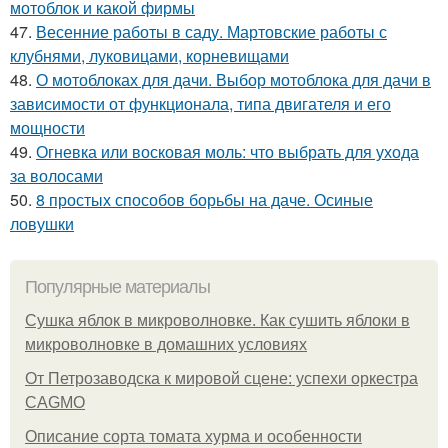
мотоблок и какой фирмы
47.
Весенние работы в саду. Мартовские работы с
клубнями, луковицами, корневищами
48.
О мотоблоках для дачи. Выбор мотоблока для дачи в
зависимости от функционала, типа двигателя и его
мощности
49.
Огневка или восковая моль: что выбрать для ухода
за волосами
50.
8 простых способов борьбы на даче. Осиные
ловушки
Популярные материалы
Сушка яблок в микроволновке. Как сушить яблоки в
микроволновке в домашних условиях
От Петрозаводска к мировой сцене: успехи оркестра
CAGMO
Описание сорта томата хурма и особенности