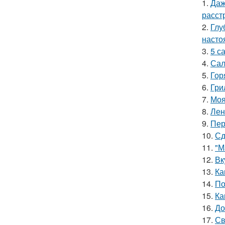
1.
Даж
расст
2.
Глу
насто
3.
5 с
4.
Сал
5.
Гор
6.
Гри
7.
Моя
8.
Лен
9.
Пер
10.
Сд
11.
"М
12.
Вк
13.
Ка
14.
По
15.
Ка
16.
До
17.
Св