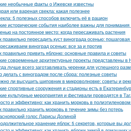
кие необычные факты о Ижевске известны
рая или вареная свекла: какая полезнее
екла: 5 полезных способов включить её в рацион
кие исторические события наиболее важны для понимания
енью на постоянное место: когда пересаживать растения
к правильно пересадить куст винограда осенью: пошаговая
ресаживаем виноград осенью: все за и против
к правильно привить яблоню: основные правила и советы
кие современные архитектурные проекты представлены в 
гда лучше всего заготавливать черенки для успешного раз
о делать с виноградом после сбора: полезные советы
жно ли высушить шиповник в микроволновке: советы и ре
кие спортивные сооружения и стадионы есть в Екатеринбур
кие культурные мероприятия и фестивали проводятся в Таг
осто и эффективно: как хранить морковь в полиэтиленовом
к правильно хранить морковь в течение зимы без потерь
асноярский голос Ларисы Долиной
одолжительное хранение яблок: 5 секретов, которые вы до
осто и эффективно: как хранить яблоки зимой в домашних 