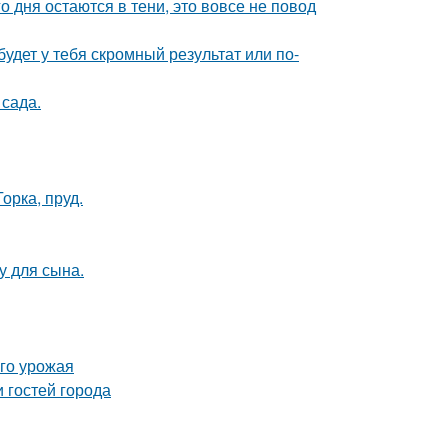
о дня остаются в тени, это вовсе не повод
будет у тебя скромный результат или по-
сада.
орка, пруд.
у для сына.
ого урожая
 гостей города