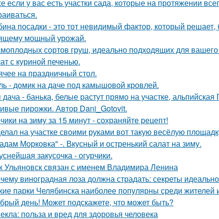
е если у вас есть участки сада, которые на протяжении всег
раиваться.
бина посадки - это тот невидимый фактор, который решает, 
ящему мощный урожай.
амоплодных сортов груш, идеально подходящих для вашего 
ат с куриной печенью.
ячее на праздничный стол.
ль - домик на даче под камышовой кровлей.
 дача - банька, белые растут прямо на участке, альпийская Г
ивые пирожки. Автор Dani_Gotovit.
чики на зиму за 15 минут - сохраняйте рецепт!
елал на участке своими руками вот такую весёлую площадк
адам Морковка" -. Вкусный и остренький салат на зиму.
уснейшая закусочка - огурчики.
к Ульяновск связан с именем Владимира Ленина
чему виноградная лоза должна страдать: секреты идеальн
кие парки Челябинска наиболее популярны среди жителей и
брый день! Может подскажете, что может быть?
екла: польза и вред для здоровья человека