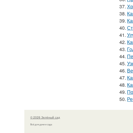
37.
Хр
38.
Ка
39.
Ка
40.
Ст
41.
Ул
42.
Ка
43.
Го
44.
Пе
45.
Уз
46.
Ве
47.
Ка
48.
Ка
49.
По
50.
Ре
© 2026 Зелёный сад
Всё для дачи и сада