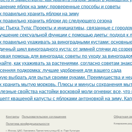
анение яблок на зиму: проверенные способы и советы
к правильно хранить яблоки на зиму
к правильно хранить яблоки до следующего сезона
ас Пьеха Тула: Проекты и инициативы, связанные с городо
учшение сексуальной функции с помощью диеты: подход к 
к правильно ухаживать за виноградными кустами: основны
дичный цикл виноградного куста: от зимней спячки до созре
рвая помощь для винограда: советы по уходу за виноградо
найте, как ухаживать за растениями, согласно советам зна
сенняя подкормка: лучшие удобрения для вашего сада
кую выбрать для рытья своими руками. Преимущества и не
к хранить мытую морковь. Плюсы и минусы сохранения мыт
лезные свойства настойки восковой моли огневки: все, что
цепт квашеной капусты с яблоками антоновкой на зиму. Ка
Контакты
Пользовательское соглашение
Обратная св
Политика конфидециальности
Копирование раз
г. Москва, ЦАО, Хамовники, Пречистенка улица 42, м. Парк Культуры