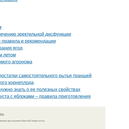
м
лечению эректильной дисфункции
е правила и рекомендации
вания ягод
м летом
комого агронома
достатки самостоятельного рытья траншей
ого корнеплода
 нужно знать о ее полезных свойствах
пуста с яблоками – правила приготовления
язь
решено при указании обратной гиперссылки.