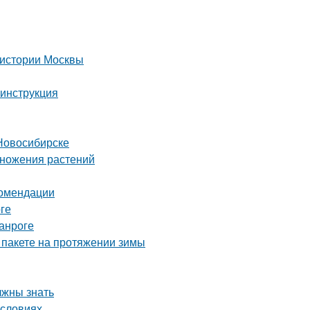
 истории Москвы
 инструкция
Новосибирске
множения растений
комендации
ге
анроге
 пакете на протяжении зимы
лжны знать
условиях