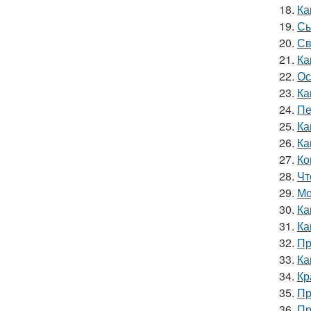
18.
Ка
19.
Сы
20.
Св
21.
Ка
22.
Ос
23.
Ка
24.
Пе
25.
Ка
26.
Ка
27.
Ко
28.
Чт
29.
Мо
30.
Ка
31.
Ка
32.
Пр
33.
Ка
34.
Кр
35.
Пр
36.
Пр