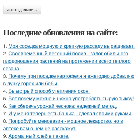
читать дальше →
Последние обновления на сайте:
1.
Моя соседка мощную и крепкую рассаду выращивает.
2.
Своевременный весенний полив - залог обильного
плодоношения растений на протяжении всего теплого
сезона.
3.
Почему при посадке картофеля я ежегодно добавляю
в лунку горох или бобы.
4.
Быыстрый способ утепления окон.
5.
Вот почему можно и нужно употреблять сырую тыкву!
6.
Как сберечь урожай чеснока: надежный метод.
7.
И у меня теперь есть банька - сделал своими руками.
8.
Попробуйте меновазин - мощное лекарство, но в
аптеке вам о нем не расскажут!
9.
Ароматный хлеб в пакете.