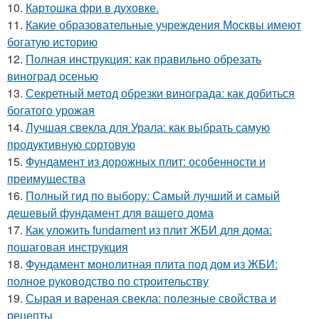
10.
Картошка фри в духовке.
11.
Какие образовательные учреждения Москвы имеют
богатую историю
12.
Полная инструкция: как правильно обрезать
виноград осенью
13.
Секретный метод обрезки винограда: как добиться
богатого урожая
14.
Лучшая свекла для Урала: как выбрать самую
продуктивную сортовую
15.
Фундамент из дорожных плит: особенности и
преимущества
16.
Полный гид по выбору: Самый лучший и самый
дешевый фундамент для вашего дома
17.
Как уложить fundament из плит ЖБИ для дома:
пошаговая инструкция
18.
Фундамент монолитная плита под дом из ЖБИ:
полное руководство по строительству
19.
Сырая и вареная свекла: полезные свойства и
рецепты