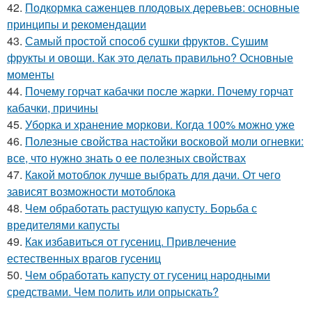
42.
Подкормка саженцев плодовых деревьев: основные
принципы и рекомендации
43.
Самый простой способ сушки фруктов. Сушим
фрукты и овощи. Как это делать правильно? Основные
моменты
44.
Почему горчат кабачки после жарки. Почему горчат
кабачки, причины
45.
Уборка и хранение моркови. Когда 100% можно уже
46.
Полезные свойства настойки восковой моли огневки:
все, что нужно знать о ее полезных свойствах
47.
Какой мотоблок лучше выбрать для дачи. От чего
зависят возможности мотоблока
48.
Чем обработать растущую капусту. Борьба с
вредителями капусты
49.
Как избавиться от гусениц. Привлечение
естественных врагов гусениц
50.
Чем обработать капусту от гусениц народными
средствами. Чем полить или опрыскать?