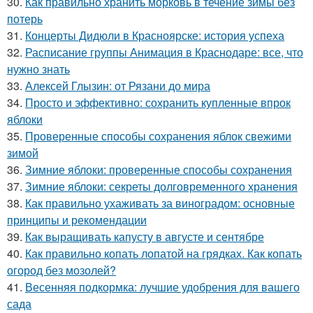
30.
Как правильно хранить морковь в течение зимы без
потерь
31.
Концерты Дидюли в Красноярске: история успеха
32.
Расписание группы Анимация в Краснодаре: все, что
нужно знать
33.
Алексей Глызин: от Рязани до мира
34.
Просто и эффективно: сохранить купленные впрок
яблоки
35.
Проверенные способы сохранения яблок свежими
зимой
36.
Зимние яблоки: проверенные способы сохранения
37.
Зимние яблоки: секреты долговременного хранения
38.
Как правильно ухаживать за виноградом: основные
принципы и рекомендации
39.
Как выращивать капусту в августе и сентябре
40.
Как правильно копать лопатой на грядках. Как копать
огород без мозолей?
41.
Весенняя подкормка: лучшие удобрения для вашего
сада