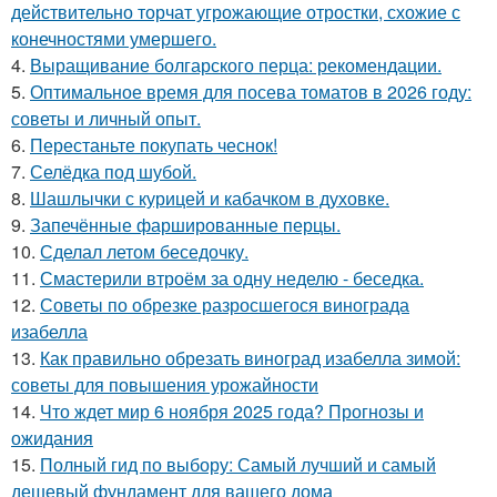
действительно торчат угрожающие отростки, схожие с
конечностями умершего.
4.
Выращивание болгарского перца: рекомендации.
5.
Оптимальное время для посева томатов в 2026 году:
советы и личный опыт.
6.
Перестаньте покупать чеснок!
7.
Селёдка под шубой.
8.
Шашлычки с курицей и кабачком в духовке.
9.
Запечённые фаршированные перцы.
10.
Сделал летом беседочку.
11.
Смастерили втроём за одну неделю - беседка.
12.
Советы по обрезке разросшегося винограда
изабелла
13.
Как правильно обрезать виноград изабелла зимой:
советы для повышения урожайности
14.
Что ждет мир 6 ноября 2025 года? Прогнозы и
ожидания
15.
Полный гид по выбору: Самый лучший и самый
дешевый фундамент для вашего дома