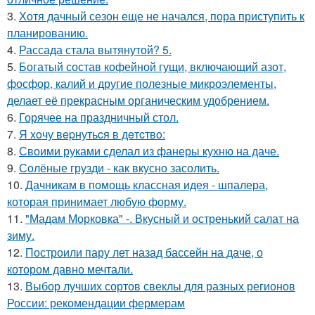
3.
Хотя дачный сезон еще не начался, пора приступить к
планированию.
4.
Рассада стала вытянутой? 5.
5.
Богатый состав кофейной гущи, включающий азот,
фосфор, калий и другие полезные микроэлементы,
делает её прекрасным органическим удобрением.
6.
Горячее на праздничный стол.
7.
Я xoчу вepнутьcя в дeтcтвo:
8.
Своими руками сделал из фанеры кухню на даче.
9.
Солёные грузди - как вкусно засолить.
10.
Дачникам в помощь классная идея - шпалера,
которая принимает любую форму.
11.
"Мадам Морковка" -. Вкусный и остренький салат на
зиму.
12.
Построили пару лет назад бассейн на даче, о
котором давно мечтали.
13.
Выбор лучших сортов свеклы для разных регионов
России: рекомендации фермерам