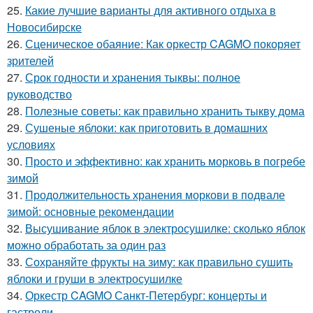
25.
Какие лучшие варианты для активного отдыха в
Новосибирске
26.
Сценическое обаяние: Как оркестр CAGMO покоряет
зрителей
27.
Срок годности и хранения тыквы: полное
руководство
28.
Полезные советы: как правильно хранить тыкву дома
29.
Сушеные яблоки: как приготовить в домашних
условиях
30.
Просто и эффективно: как хранить морковь в погребе
зимой
31.
Продолжительность хранения моркови в подвале
зимой: основные рекомендации
32.
Высушивание яблок в электросушилке: сколько яблок
можно обработать за один раз
33.
Сохраняйте фрукты на зиму: как правильно сушить
яблоки и груши в электросушилке
34.
Оркестр CAGMO Санкт-Петербург: концерты и
гастроли