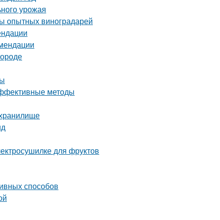
ьного урожая
еты опытных виноградарей
ендации
омендации
городе
ны
 эффективные методы
ехранилище
ид
электросушилке для фруктов
ивных способов
ой