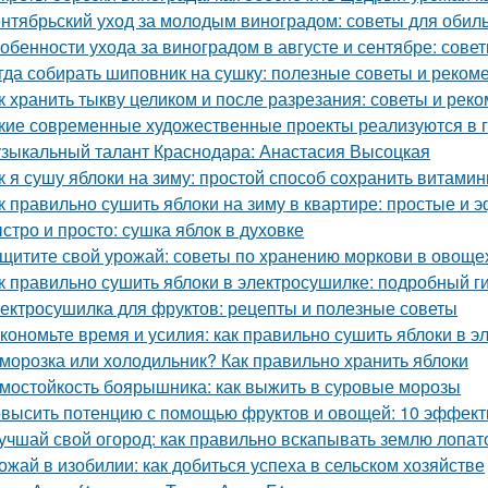
нтябрьский уход за молодым виноградом: советы для обил
обенности ухода за виноградом в августе и сентябре: сов
гда собирать шиповник на сушку: полезные советы и реком
к хранить тыкву целиком и после разрезания: советы и рек
кие современные художественные проекты реализуются в 
зыкальный талант Краснодара: Анастасия Высоцкая
к я сушу яблоки на зиму: простой способ сохранить витами
к правильно сушить яблоки на зиму в квартире: простые и
стро и просто: сушка яблок в духовке
щитите свой урожай: советы по хранению моркови в овощ
к правильно сушить яблоки в электросушилке: подробный г
ектросушилка для фруктов: рецепты и полезные советы
кономьте время и усилия: как правильно сушить яблоки в 
морозка или холодильник? Как правильно хранить яблоки
мостойкость боярышника: как выжить в суровые морозы
высить потенцию с помощью фруктов и овощей: 10 эффект
учшай свой огород: как правильно вскапывать землю лопат
ожай в изобилии: как добиться успеха в сельском хозяйстве