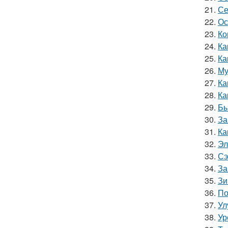
21.
Се
22.
Ос
23.
Ко
24.
Ка
25.
Ка
26.
Му
27.
Ка
28.
Ка
29.
Бы
30.
За
31.
Ка
32.
Эл
33.
Сэ
34.
За
35.
Зи
36.
По
37.
Ул
38.
Ур