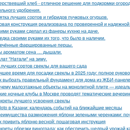
ерствевший хлеб - отличное решение для подкормки огород
ельного удобрения.
ятка лучших сортов и гибридов пучковых огурцов.
овая конструкция реализована по проверенной и надежной
ими руками сделал из фанеры кухню на даче.
едка своими руками их того, что было в наличии.
ечённые фаршированные перцы.
ы ароматом сена … дышали.
лaт "Нaтaли" нa зиму.
 лучших сортов свеклы для вашего сада
чшее время для посадки свеклы в 2025 году: полное руков
к выбрать правильный фундамент для дома из ЖБИ-панеле
чему малоэтажные объекты на монолитной плите — идеаль
кие ночные клубы в Москве проводят тематические вечери
креты лучшего усвоения свеклы
loto в Казани: календарь событий на ближайшие месяцы
еимущества размножения яблони зелеными черенками: по
к привить яблоню весной: пошаговая инструкция
креты обрезки винограда: как обеспечить щедрый урожай к