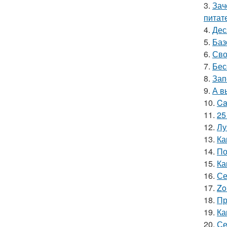
3.
Зач
питат
4.
Дес
5.
Баз
6.
Сво
7.
Бес
8.
Зап
9.
А в
10.
Ca
11.
25
12.
Лу
13.
Ка
14.
По
15.
Ка
16.
Се
17.
Zo
18.
Пр
19.
Ка
20.
Се