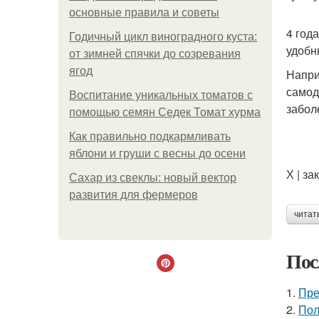
основные правила и советы
4 год
Годичный цикл виноградного куста:
удобн
от зимней спячки до созревания
ягод
Напри
самод
Воспитание уникальных томатов с
забол
помощью семян Седек Томат хурма
Как правильно подкармливать
яблони и груши с весны до осени
Х | за
Сахар из свеклы: новый вектор
развития для фермеров
читат
Пос
1.
Пре
2.
Пол