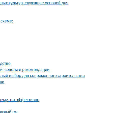
ных культур, служащее основой для
 схеме:
одство
й: советы и рекомендации
ный выбор для современного строительства
нки
чему это эффективно
аждый год