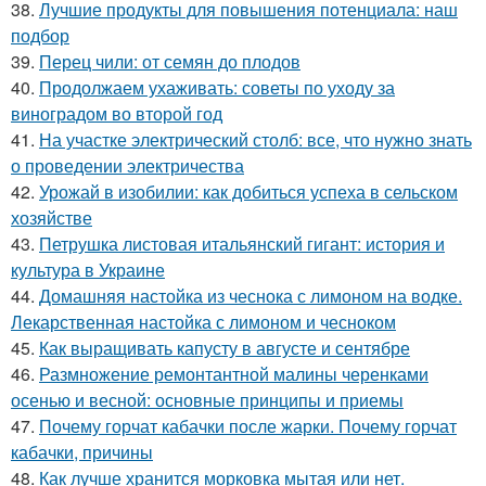
38.
Лучшие продукты для повышения потенциала: наш
подбор
39.
Перец чили: от семян до плодов
40.
Продолжаем ухаживать: советы по уходу за
виноградом во второй год
41.
На участке электрический столб: все, что нужно знать
о проведении электричества
42.
Урожай в изобилии: как добиться успеха в сельском
хозяйстве
43.
Петрушка листовая итальянский гигант: история и
культура в Украине
44.
Домашняя настойка из чеснока с лимоном на водке.
Лекарственная настойка с лимоном и чесноком
45.
Как выращивать капусту в августе и сентябре
46.
Размножение ремонтантной малины черенками
осенью и весной: основные принципы и приемы
47.
Почему горчат кабачки после жарки. Почему горчат
кабачки, причины
48.
Как лучше хранится морковка мытая или нет.