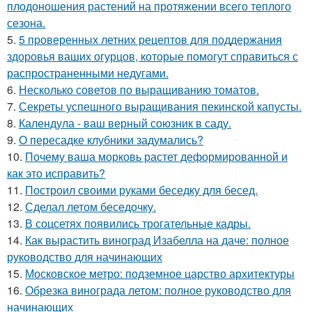
плодоношения растений на протяжении всего теплого
сезона.
5.
5 проверенных летних рецептов для поддержания
здоровья ваших огурцов, которые помогут справиться с
распространенными недугами.
6.
Несколько советов по выращиванию томатов.
7.
Секреты успешного выращивания пекинской капусты.
8.
Календула - ваш верный союзник в саду.
9.
О пересадке клубники задумались?
10.
Почему ваша морковь растет деформированной и
как это исправить?
11.
Построил своими руками беседку для бесед.
12.
Сделал летом беседочку.
13.
В соцсетях появились трогательные кадры.
14.
Как вырастить виноград Изабелла на даче: полное
руководство для начинающих
15.
Московское метро: подземное царство архитектуры
16.
Обрезка винограда летом: полное руководство для
начинающих