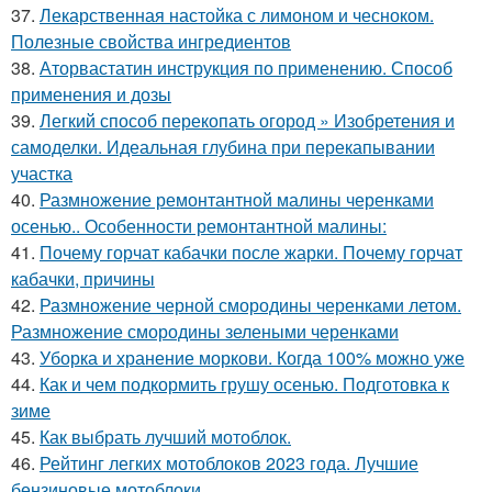
37.
Лекарственная настойка с лимоном и чесноком.
Полезные свойства ингредиентов
38.
Аторвастатин инструкция по применению. Способ
применения и дозы
39.
Легкий способ перекопать огород » Изобретения и
самоделки. Идеальная глубина при перекапывании
участка
40.
Размножение ремонтантной малины черенками
осенью.. Особенности ремонтантной малины:
41.
Почему горчат кабачки после жарки. Почему горчат
кабачки, причины
42.
Размножение черной смородины черенками летом.
Размножение смородины зелеными черенками
43.
Уборка и хранение моркови. Когда 100% можно уже
44.
Как и чем подкормить грушу осенью. Подготовка к
зиме
45.
Как выбрать лучший мотоблок.
46.
Рейтинг легких мотоблоков 2023 года. Лучшие
бензиновые мотоблоки