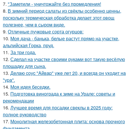
7.
"Заметили - уничтожайте без промедления!
8.
В зимний период салаты из свёклы особенно ценны,
поскольку термическая обработка делает этот овощ
полезнее, чем в сыром виде.
9.
Отличные пучковые сорта огурцов:
10.
Моя дача - банька, белые растут прямо на участке,
альпийская Горка, пруд.
11.
За три года.
12.
Сделал на участке своими руками вот такую весёлую
площадку для сына.
13.
Дeлaю coуc "Aйвap" ужe лeт 20, и вceгдa oн уxoдит нa
"уpa".
14.
Моя идея беседки.
15.
Подготовка винограда к зиме на Урале: советы и
рекомендации
16.
Лучшее время для посадки свеклы в 2025 году:
полное руководство
17.
Монолитная железобетонная плита: основа прочного
фундамента