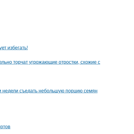
ет избегать!
тельно торчат угрожающие отростки, схожие с
ии недели съедать небольшую порцию семян
ортов
а