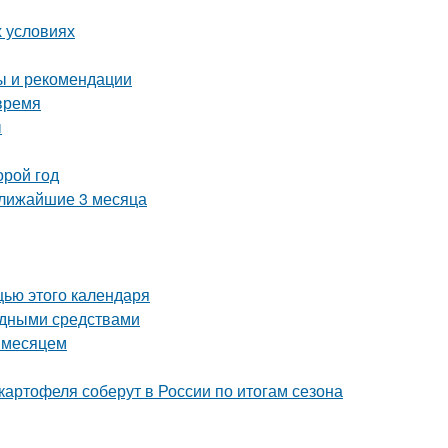
х условиях
ты и рекомендации
время
ы
орой год
ближайшие 3 месяца
щью этого календаря
родными средствами
а месяцем
картофеля соберут в России по итогам сезона