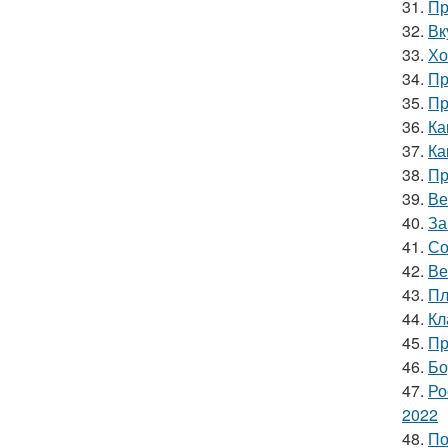
31.
Пр
32.
Вк
33.
Хо
34.
Пр
35.
Пр
36.
Ка
37.
Ка
38.
Пр
39.
Ве
40.
За
41.
Со
42.
Ве
43.
Пл
44.
Кл
45.
Пр
46.
Бо
47.
Ро
2022
48.
По