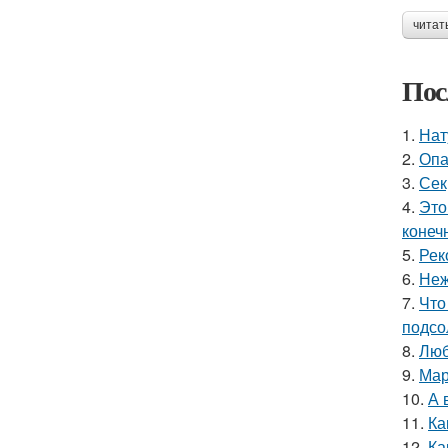
читат
Пос
1.
Нат
2.
Опа
3.
Сек
4.
Это
конеч
5.
Рек
6.
Неж
7.
Что
подсо
8.
Люб
9.
Мар
10.
А 
11.
Ка
12.
Ка