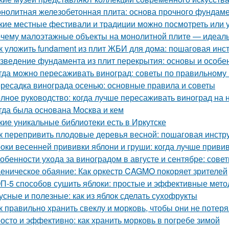
нолитная железобетонная плита: основа прочного фундам
кие местные фестивали и традиции можно посмотреть или 
чему малоэтажные объекты на монолитной плите — идеаль
к уложить fundament из плит ЖБИ для дома: пошаговая инс
зведение фундамента из плит перекрытия: основы и особе
гда можно пересаживать виноград: советы по правильному
ресадка винограда осенью: основные правила и советы
лное руководство: когда лучше пересаживать виноград на 
гда была основана Москва и кем
кие уникальные библиотеки есть в Иркутске
к перепривить плодовые деревья весной: пошаговая инстр
оки весенней прививки яблони и груши: когда лучше приви
обенности ухода за виноградом в августе и сентябре: сов
еническое обаяние: Как оркестр CAGMO покоряет зрителей
П-5 способов сушить яблоки: простые и эффективные мет
усные и полезные: как из яблок сделать сухофрукты
к правильно хранить свеклу и морковь, чтобы они не потер
осто и эффективно: как хранить морковь в погребе зимой