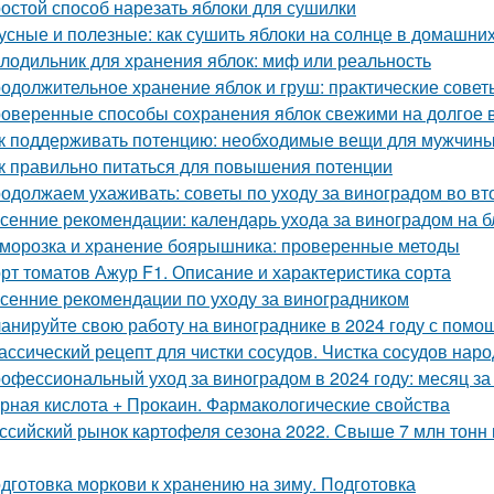
остой способ нарезать яблоки для сушилки
усные и полезные: как сушить яблоки на солнце в домашни
лодильник для хранения яблок: миф или реальность
одолжительное хранение яблок и груш: практические сове
оверенные способы сохранения яблок свежими на долгое 
к поддерживать потенцию: необходимые вещи для мужчин
к правильно питаться для повышения потенции
одолжаем ухаживать: советы по уходу за виноградом во вт
сенние рекомендации: календарь ухода за виноградом на 
морозка и хранение боярышника: проверенные методы
рт томатов Ажур F1. Описание и характеристика сорта
сенние рекомендации по уходу за виноградником
анируйте свою работу на винограднике в 2024 году с помо
ассический рецепт для чистки сосудов. Чистка сосудов на
офессиональный уход за виноградом в 2024 году: месяц з
рная кислота + Прокаин. Фармакологические свойства
ссийский рынок картофеля сезона 2022. Свыше 7 млн тонн 
дготовка моркови к хранению на зиму. Подготовка