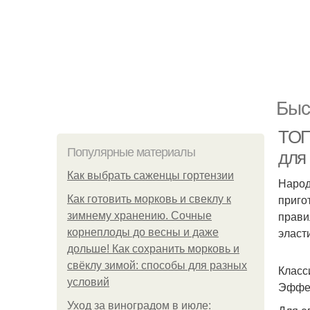
Быс
ТОП
Популярные материалы
для
Как выбрать саженцы гортензии
Народ
приго
Как готовить морковь и свеклу к
прави
зимнему хранению. Сочные
эласт
корнеплоды до весны и даже
дольше! Как сохранить морковь и
свёклу зимой: способы для разных
Класс
условий
Эффек
Уход за виноградом в июле: