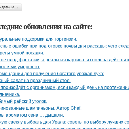
ь дальше →
ледние обновления на сайте:
уральные подкормки для гортензии.
сные ошибки при подготовке почвы для рассады: чего следу
реты умной посадки.
 не плод фантазии, а реальная картина: из полена действи
ностями умершего.
омендации для получения богатого урожая лука:
ный салат на праздничный стол.
 произойдёт с организмом, если каждый день на протяжен
лнечника.
имый райский уголок.
инованные шампиньоны. Автор Chef.
вы ароматом сена … дышали.
кую свеклу выбрать для Урала: советы по выбору лучших с
кие музеи представляют коллекции современного искусств