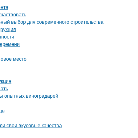
ента
участвовать
ный выбор для современного строительства
трукция
нности
 времени
новое место
укция
вать
еты опытных виноградарей
оды
яли свои вкусовые качества