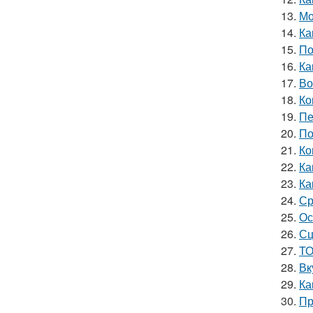
13.
Мо
14.
Ка
15.
По
16.
Ка
17.
Во
18.
Ко
19.
Пе
20.
По
21.
Ко
22.
Ка
23.
Ка
24.
Ср
25.
Ос
26.
Сц
27.
ТО
28.
Вк
29.
Ка
30.
Пр