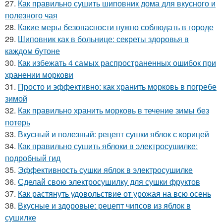
27.
Как правильно сушить шиповник дома для вкусного и
полезного чая
28.
Какие меры безопасности нужно соблюдать в городе
29.
Шиповник как в больнице: секреты здоровья в
каждом бутоне
30.
Как избежать 4 самых распространенных ошибок при
хранении моркови
31.
Просто и эффективно: как хранить морковь в погребе
зимой
32.
Как правильно хранить морковь в течение зимы без
потерь
33.
Вкусный и полезный: рецепт сушки яблок с корицей
34.
Как правильно сушить яблоки в электросушилке:
подробный гид
35.
Эффективность сушки яблок в электросушилке
36.
Сделай свою электросушилку для сушки фруктов
37.
Как растянуть удовольствие от урожая на всю осень
38.
Вкусные и здоровые: рецепт чипсов из яблок в
сушилке