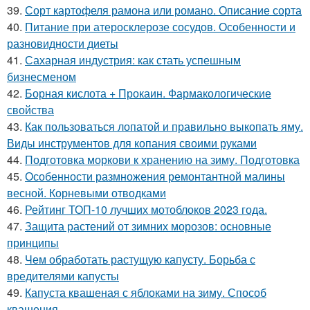
39.
Сорт картофеля рамона или романо. Описание сорта
40.
Питание при атеросклерозе сосудов. Особенности и
разновидности диеты
41.
Сахарная индустрия: как стать успешным
бизнесменом
42.
Борная кислота + Прокаин. Фармакологические
свойства
43.
Как пользоваться лопатой и правильно выкопать яму.
Виды инструментов для копания своими руками
44.
Подготовка моркови к хранению на зиму. Подготовка
45.
Особенности размножения ремонтантной малины
весной. Корневыми отводками
46.
Рейтинг ТОП-10 лучших мотоблоков 2023 года.
47.
Защита растений от зимних морозов: основные
принципы
48.
Чем обработать растущую капусту. Борьба с
вредителями капусты
49.
Капуста квашеная с яблоками на зиму. Способ
квашения