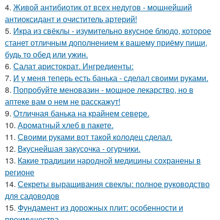
4.
Живой антибиотик от всех недугов - мощнейший
антиоксидант и очиститель артерий!
5.
Икра из свёклы - изумительно вкусное блюдо, которое
станет отличным дополнением к вашему приёму пищи,
будь то обед или ужин.
6.
Салат аристократ. Ингредиенты:
7.
И у меня теперь есть банька - сделал своими руками.
8.
Попробуйте меновазин - мощное лекарство, но в
аптеке вам о нем не расскажут!
9.
Отличная банька на крайнем севере.
10.
Ароматный хлеб в пакете.
11.
Своими руками вот такой колодец сделал.
12.
Вкуснейшая закусочка - огурчики.
13.
Какие традиции народной медицины сохранены в
регионе
14.
Секреты выращивания свеклы: полное руководство
для садоводов
15.
Фундамент из дорожных плит: особенности и
преимущества