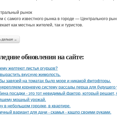
нтральный рынок
м с самого известного рынка в городе — Центрального рын
екает как местных жителей, так и туристов.
ь дальше →
ледние обновления на сайте:
ему желтеют листья огурцов?
 вырастить вкусную жимолость.
бы завязей на томатах было море и никакой фитофторы.
укрепляем корневую систему рассады перца для будущего 
бина посадки - это тот невидимый фактор, который решает, 
ящему мощный урожай.
у в небольшом городке, в квартире.
ичный вариант для дачи - скамья - кашпо своими руками.