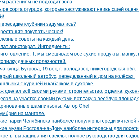
им растениям не подходит зола.
ыре сорта огурцов, которые заслуживают наивысшей оценки
й!
пересадке клубники задумались?
рестаньте покупать чеснок!
лезные советы на каждый день.
лат аристократ. Ингредиенты:
иготовление: 1. мы смешиваем все сухие продукты: манку, м
копилку дачных полезностей.
ча купца Бугрова, 19 век, г. володарск, нижегородская обл.
арый школьный автобус, переделанный в дом на колёсах.
шлычки с курицей и кабачком в духовке.
ж сделал всё своими руками: строительство, отделка, кухонн
елал на участке своими руками вот такую весёлую площадк
ринованные шампиньоны. Автор Chef.
умбрия на мангале.
кие парки Челябинска наиболее популярны среди жителей и
кие музеи Ростова-на-Дону наиболее интересны для посети
креты выращивания свеклы: полное руководство для садо