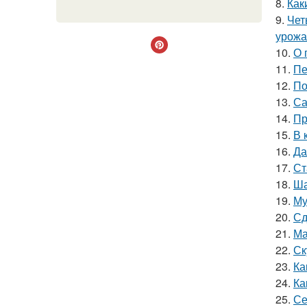
8.
Как
9.
Чет
урожа
10.
О 
11.
Пе
12.
По
13.
Са
14.
Пр
15.
В 
16.
Да
17.
Ст
18.
Ша
19.
Му
20.
Сд
21.
Ма
22.
Ск
23.
Ка
24.
Ка
25.
Се