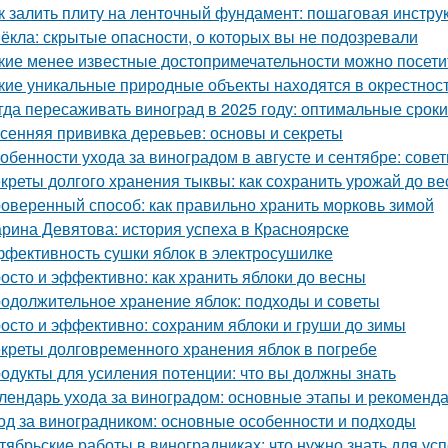
к залить плиту на ленточный фундамент: пошаговая инстру
ёкла: скрытые опасности, о которых вы не подозревали
кие менее известные достопримечательности можно посети
кие уникальные природные объекты находятся в окрестнос
гда пересаживать виноград в 2025 году: оптимальные сроки
сенняя прививка деревьев: основы и секреты
обенности ухода за виноградом в августе и сентябре: сов
креты долгого хранения тыквы: как сохранить урожай до в
оверенный способ: как правильно хранить морковь зимой
рина Девятова: история успеха в Красноярске
фективность сушки яблок в электросушилке
осто и эффективно: как хранить яблоки до весны
одолжительное хранение яблок: подходы и советы
осто и эффективно: сохраним яблоки и груши до зимы
креты долговременного хранения яблок в погребе
одукты для усиления потенции: что вы должны знать
лендарь ухода за виноградом: основные этапы и рекоменд
од за виноградником: основные особенности и подходы
тябрьские работы в виноградниках: что нужно знать для у