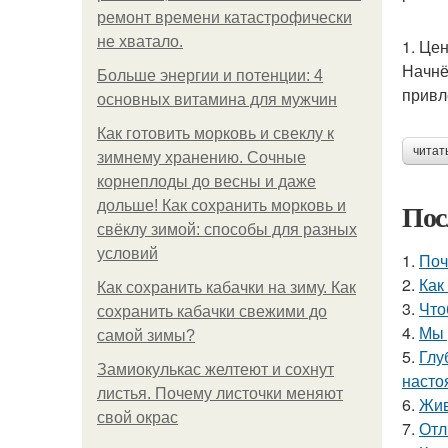
ремонт времени катастрофически
не хватало.
1. Це
Начнё
Больше энергии и потенции: 4
привл
основных витамина для мужчин
Как готовить морковь и свеклу к
читат
зимнему хранению. Сочные
корнеплоды до весны и даже
Пос
дольше! Как сохранить морковь и
свёклу зимой: способы для разных
условий
1.
Поч
2.
Как
Как сохранить кабачки на зиму. Как
3.
Что
сохранить кабачки свежими до
4.
Мы 
самой зимы?
5.
Глу
Замиокулькас желтеют и сохнут
насто
листья. Почему листочки меняют
6.
Жив
свой окрас
7.
Отл