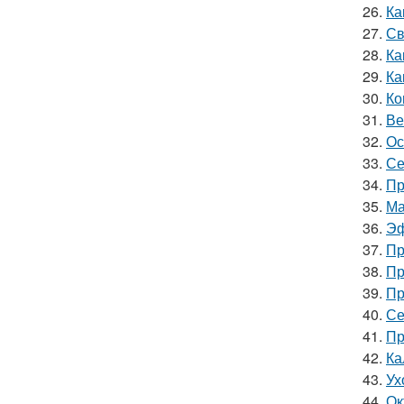
26.
Ка
27.
Св
28.
Ка
29.
Ка
30.
Ко
31.
Ве
32.
Ос
33.
Се
34.
Пр
35.
Ма
36.
Эф
37.
Пр
38.
Пр
39.
Пр
40.
Се
41.
Пр
42.
Ка
43.
Ух
44.
Ок