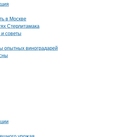
кция
ть в Москве
тях Стерлитамака
 и советы
еты опытных виноградарей
есны
ации
спешного урожая