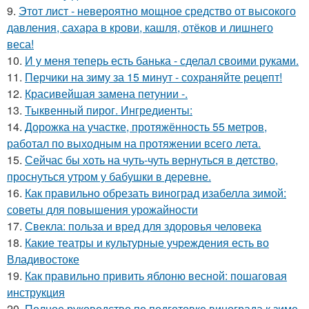
9.
Этот лист - невероятно мощное средство от высокого
давления, сахара в крови, кашля, отёков и лишнего
веса!
10.
И у меня теперь есть банька - сделал своими руками.
11.
Перчики на зиму за 15 минут - сохраняйте рецепт!
12.
Красивейшая замена петунии -.
13.
Тыквенный пирог. Ингредиенты:
14.
Дорожка на участке, протяжённость 55 метров,
работал по выходным на протяжении всего лета.
15.
Сейчас бы хоть на чуть-чуть вернуться в детство,
проснуться утром у бабушки в деревне.
16.
Как правильно обрезать виноград изабелла зимой:
советы для повышения урожайности
17.
Свекла: польза и вред для здоровья человека
18.
Какие театры и культурные учреждения есть во
Владивостоке
19.
Как правильно привить яблоню весной: пошаговая
инструкция
20.
Полное руководство по подготовке винограда к зиме