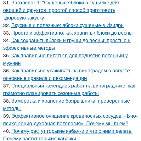
31.
Заголовок 1: "Сушеные яблоки в сушилке для
овощей и фруктов: простой способ приготовить
здоровую закуску
32.
Вкусные и полезные: яблоки сушеные в Изидри
33.
Просто и эффективно: как хранить яблоки до весны
34.
Как сохранить яблоки и груши до весны: простые и
эффективные методы
35.
Как правильно питаться для поднятия потенции у
мужчин
36.
Как правильно ухаживать за виноградом в августе:
основные правила и рекомендации
37.
Специальный календарь работ на винограднике: как
грамотно планировать сезонные работы
38.
Заморозка и хранение боярышника: проверенные
методы
39.
Эффективное очищение кровеносных сосудов. «Био-
психо-социо-духовная патология». Почему мы пьем?
40.
Почему растут горькие кабачки и что с ними делать.
Почему растут горькие кабачки