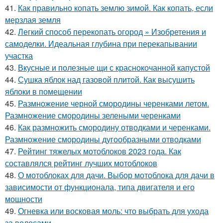
41.
Как правильно копать землю зимой. Как копать, если
мерзлая земля
42.
Легкий способ перекопать огород » Изобретения и
самоделки. Идеальная глубина при перекапывании
участка
43.
Вкусные и полезные щи с краснокочанной капустой
44.
Сушка яблок над газовой плитой. Как высушить
яблоки в помещении
45.
Размножение черной смородины черенками летом.
Размножение смородины зелеными черенками
46.
Как размножить смородину отводками и черенками.
Размножение смородины дугообразными отводками
47.
Рейтинг тяжелых мотоблоков 2023 года. Как
составлялся рейтинг лучших мотоблоков
48.
О мотоблоках для дачи. Выбор мотоблока для дачи в
зависимости от функционала, типа двигателя и его
мощности
49.
Огневка или восковая моль: что выбрать для ухода
за волосами