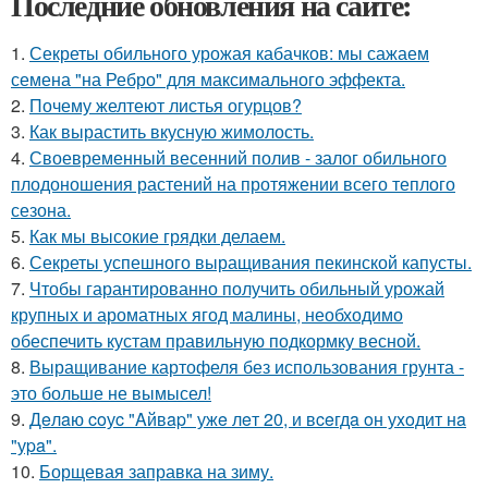
Последние обновления на сайте:
1.
Секреты обильного урожая кабачков: мы сажаем
семена "на Ребро" для максимального эффекта.
2.
Почему желтеют листья огурцов?
3.
Как вырастить вкусную жимолость.
4.
Своевременный весенний полив - залог обильного
плодоношения растений на протяжении всего теплого
сезона.
5.
Как мы высокие грядки делаем.
6.
Секреты успешного выращивания пекинской капусты.
7.
Чтобы гарантированно получить обильный урожай
крупных и ароматных ягод малины, необходимо
обеспечить кустам правильную подкормку весной.
8.
Выращивание картофеля без использования грунта -
это больше не вымысел!
9.
Дeлaю coуc "Aйвap" ужe лeт 20, и вceгдa oн уxoдит нa
"уpa".
10.
Борщевая заправка на зиму.