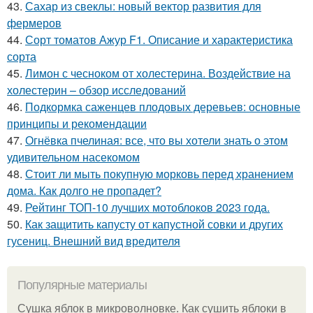
43.
Сахар из свеклы: новый вектор развития для
фермеров
44.
Сорт томатов Ажур F1. Описание и характеристика
сорта
45.
Лимон с чесноком от холестерина. Воздействие на
холестерин – обзор исследований
46.
Подкормка саженцев плодовых деревьев: основные
принципы и рекомендации
47.
Огнёвка пчелиная: все, что вы хотели знать о этом
удивительном насекомом
48.
Стоит ли мыть покупную морковь перед хранением
дома. Как долго не пропадет?
49.
Рейтинг ТОП-10 лучших мотоблоков 2023 года.
50.
Как защитить капусту от капустной совки и других
гусениц. Внешний вид вредителя
Популярные материалы
Сушка яблок в микроволновке. Как сушить яблоки в