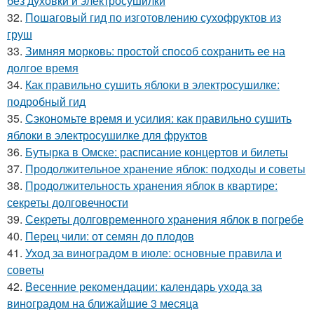
без духовки и электросушилки
32.
Пошаговый гид по изготовлению сухофруктов из
груш
33.
Зимняя морковь: простой способ сохранить ее на
долгое время
34.
Как правильно сушить яблоки в электросушилке:
подробный гид
35.
Сэкономьте время и усилия: как правильно сушить
яблоки в электросушилке для фруктов
36.
Бутырка в Омске: расписание концертов и билеты
37.
Продолжительное хранение яблок: подходы и советы
38.
Продолжительность хранения яблок в квартире:
секреты долговечности
39.
Секреты долговременного хранения яблок в погребе
40.
Перец чили: от семян до плодов
41.
Уход за виноградом в июле: основные правила и
советы
42.
Весенние рекомендации: календарь ухода за
виноградом на ближайшие 3 месяца