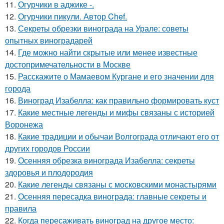
11.
Огурчики в аджике -.
12.
Огурчики пикули. Автор Chef.
13.
Секреты обрезки винограда на Урале: советы
опытных виноградарей
14.
Где можно найти скрытые или менее известные
достопримечательности в Москве
15.
Расскажите о Мамаевом Кургане и его значении для
города
16.
Виноград Изабелла: как правильно формировать куст
17.
Какие местные легенды и мифы связаны с историей
Воронежа
18.
Какие традиции и обычаи Волгограда отличают его от
других городов России
19.
Осенняя обрезка винограда Изабелла: секреты
здоровья и плодородия
20.
Какие легенды связаны с московскими монастырями
21.
Осенняя пересадка винограда: главные секреты и
правила
22.
Когда пересаживать виноград на другое место: