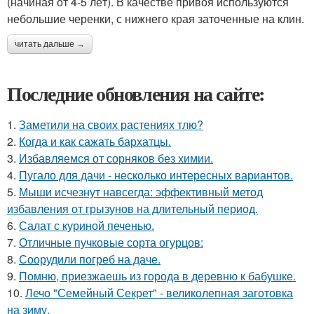
(начиная от 4-5 лёт). В качестве привоя используются
небольшие черенки, с нижнего края заточенные на клин.
читать дальше →
Последние обновления на сайте:
1.
Заметили на своих растениях тлю?
2.
Когда и как сажать бархатцы.
3.
Избавляемся от сорняков без химии.
4.
Пугало для дачи - несколько интересных вариантов.
5.
Мыши исчезнут навсегда: эффективный метод
избавления от грызунов на длительный период.
6.
Салат с куриной печенью.
7.
Отличные пучковые сорта огурцов:
8.
Соорудили погреб на даче.
9.
Помню, приезжаешь из города в деревню к бабушке.
10.
Лечо "Семейный Секрет" - великолепная заготовка
на зиму.