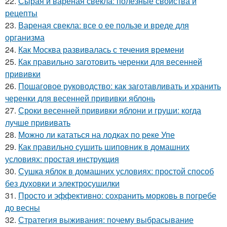
22.
Сырая и вареная свекла: полезные свойства и
рецепты
23.
Вареная свекла: все о ее пользе и вреде для
организма
24.
Как Москва развивалась с течения времени
25.
Как правильно заготовить черенки для весенней
прививки
26.
Пошаговое руководство: как заготавливать и хранить
черенки для весенней прививки яблонь
27.
Сроки весенней прививки яблони и груши: когда
лучше прививать
28.
Можно ли кататься на лодках по реке Упе
29.
Как правильно сушить шиповник в домашних
условиях: простая инструкция
30.
Сушка яблок в домашних условиях: простой способ
без духовки и электросушилки
31.
Просто и эффективно: сохранить морковь в погребе
до весны
32.
Стратегия выживания: почему выбрасывание