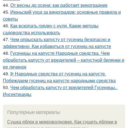
44.
От весны до осени: как работает виноградник
45.
Июньский уход за виноградом: основные правила и
советы
46.
Как вскопать грядку с нуля. Какие методы
садоводства использовать
47.
Чем опрыскать капусту от гусениц безопасно и
эффективно. Как избавиться от гусениц на капусте
48.
Гусеницы на капусте Народные средства. Чем
обработать капусту от вредителей – капустной белянки и
ее личинок
49.
ᐉ Народные средства от гусениц на капусте.
Побеждаем гусениц на капусте народными средства
50.
Чем обработать капусту от вредителей Гусеницы..
Инсектициды
Популярные материалы
Сушка яблок в микроволновке. Как сушить яблоки в