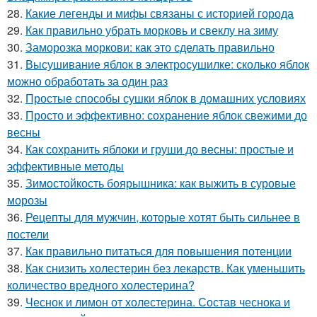
28.
Какие легенды и мифы связаны с историей города
29.
Как правильно убрать морковь и свеклу на зиму
30.
Заморозка моркови: как это сделать правильно
31.
Высушивание яблок в электросушилке: сколько яблок
можно обработать за один раз
32.
Простые способы сушки яблок в домашних условиях
33.
Просто и эффективно: сохранение яблок свежими до
весны
34.
Как сохранить яблоки и груши до весны: простые и
эффективные методы
35.
Зимостойкость боярышника: как выжить в суровые
морозы
36.
Рецепты для мужчин, которые хотят быть сильнее в
постели
37.
Как правильно питаться для повышения потенции
38.
Как снизить холестерин без лекарств. Как уменьшить
количество вредного холестерина?
39.
Чеснок и лимон от холестерина. Состав чеснока и