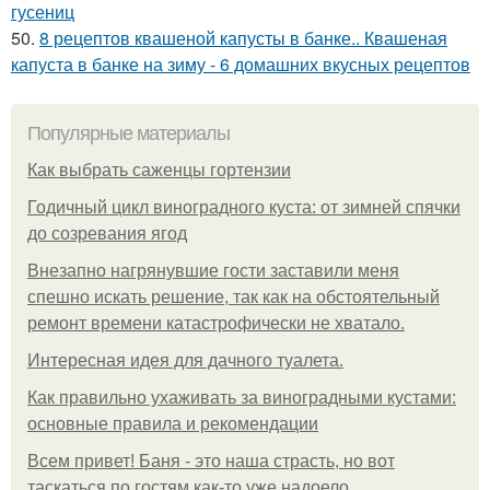
гусениц
50.
8 рецептов квашеной капусты в банке.. Квашеная
капуста в банке на зиму - 6 домашних вкусных рецептов
Популярные материалы
Как выбрать саженцы гортензии
Годичный цикл виноградного куста: от зимней спячки
до созревания ягод
Внезапно нагрянувшие гости заставили меня
спешно искать решение, так как на обстоятельный
ремонт времени катастрофически не хватало.
Интересная идея для дачного туалета.
Как правильно ухаживать за виноградными кустами:
основные правила и рекомендации
Всем привет! Баня - это наша страсть, но вот
таскаться по гостям как-то уже надоело.