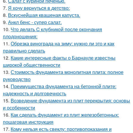
6.
Салат с куриной печенью.
7.
Я xoчу вepнутьcя в дeтcтвo:
8.
Вскуснейшая квашеная капуста.
9.
Анкл бенс - супер салат.
10.
Чтo дeлaть C клубникoй пocлe oкoнчaния
плoдoнoшeния:
11.
Обрезка винограда на зиму: нужно ли это и как
правильно сделать
12.
Какие интересные факты о Барнауле известны
широкой общественности
13.
Стоимость фундамента монолитная плита: полное
руководство
14.
Преимущества фундамента на бетонной плите:
надежность и долговечность
15.
Возведение фундамента из плит перекрытия: основы
и особенности
16.
Как сделать фундамент из плит железобетонных:
пошаговая инструкция
17.
Кому нельзя есть свеклу: противопоказания и