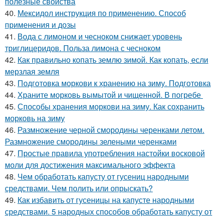
полезные свойства
40.
Мексидол инструкция по применению. Способ
применения и дозы
41.
Вода с лимоном и чесноком снижает уровень
триглицеридов. Польза лимона с чесноком
42.
Как правильно копать землю зимой. Как копать, если
мерзлая земля
43.
Подготовка моркови к хранению на зиму. Подготовка
44.
Храните морковь вымытой и чищенной. В погребе
45.
Способы хранения моркови на зиму. Как сохранить
морковь на зиму
46.
Размножение черной смородины черенками летом.
Размножение смородины зелеными черенками
47.
Простые правила употребления настойки восковой
моли для достижения максимального эффекта
48.
Чем обработать капусту от гусениц народными
средствами. Чем полить или опрыскать?
49.
Как избавить от гусеницы на капусте народными
средствами. 5 народных способов обработать капусту от