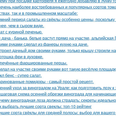
ему при посадке картофеля я ежегодно добавляю в лунку г
ечень наиболее востребованных и популярных сортов тома
ствах, так и в промышленном масштабе:
имний период салаты из свёклы особенно ценны, поскольку
нее, чем в сыром виде.
ат с куриной печенью.
 дача - банька, белые растут прямо на участке, альпийская Г
ими руками сделал из фанеры кухню на даче.
троил дачный дом своими руками, только крышу строили н
ртошка фри в духовке.
печённые фаршированные перцы.
елал на участке своими руками вот такую весёлую площадк
кл бенс - супер салат.
ринованные помидоры - самый простой рецепт.
енний уход за виноградом на Урале: как подготовить лозу к
шаговая схема осенней обрезки винограда для начинающи
чему виноградная лоза должна страдать: секреты идеальн
к выбрать лучшие сорта свеклы: топ-10 рейтинг
чшие сорта свёклы для средней полосы: выбор для вашего