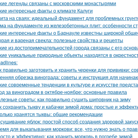
кие легенды связаны с московскими монастырями
кие интересные факты о климате Калуги
ита на сваях: идеальный фундамент для проблемных грунт
ма на фундаменте из железобетонных плит: особенности ст
кие интересные факты о Барнауле известны широкой обще
рая и вареная свекла: полезные свойства и рецепты
кие из достопримечательностей города связаны с его осно
кие уникальные природные объекты находятся в окрестнос
adlines:
к правильно заготовить и хранить черенки для прививки: 
енняя обрезка винограда: советы и инструкция для начин
кие современные тенденции в культуре и искусстве предст
од за виноградом в октябре-ноябре: основные правила
лезные советы: как правильно сушить шиповник на зиму
к сохранить тыкву и кабачки зимой дома: простые и эффек
олько хранятся тыквы: общие рекомендации
сушивание яблок: простой способ создания здоровой закус
емя для выкапывания моркови: все, что нужно знать о пра
осто и эффективно: как хранить морковь в погребе зимой