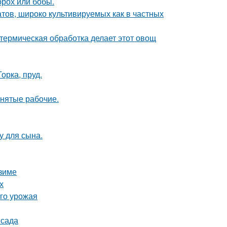
орох или бобы.
тов, широко культивируемых как в частных
 термическая обработка делает этот овощ
орка, пруд.
анятые рабочие.
у для сына.
 зиме
х
ого урожая
 сада