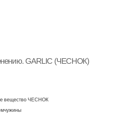
менению. GARLIC (ЧЕСНОК)
ное вещество ЧЕСНОК
жемчужины