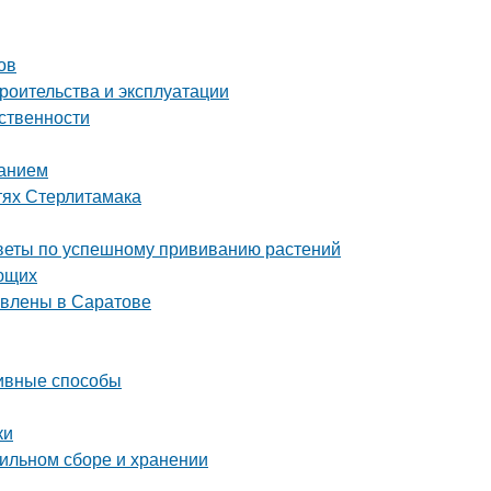
ов
роительства и эксплуатации
ственности
ванием
тях Стерлитамака
советы по успешному прививанию растений
ающих
авлены в Саратове
тивные способы
ки
вильном сборе и хранении