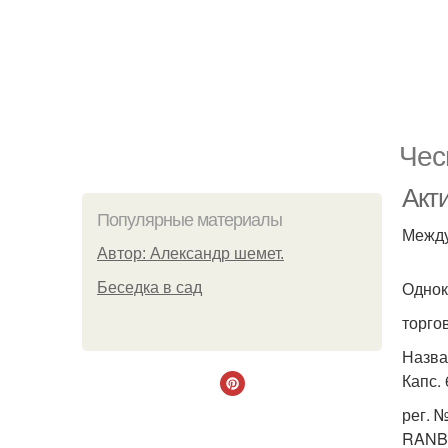
Чес
Акт
Популярные материалы
Между
Автор: Александр шемет.
Однок
Беседка в сад
торго
Назва
Капс. 
рег. 
RANB