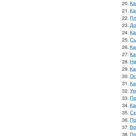
20.
Ка
21.
Ка
22.
Пл
23.
До
24.
Ка
25.
Сы
26.
Ка
27.
Ка
28.
He
29.
Ка
30.
Ос
31.
Ка
32.
Ух
33.
По
34.
Ка
35.
Ск
36.
По
37.
Вр
38.
Пр