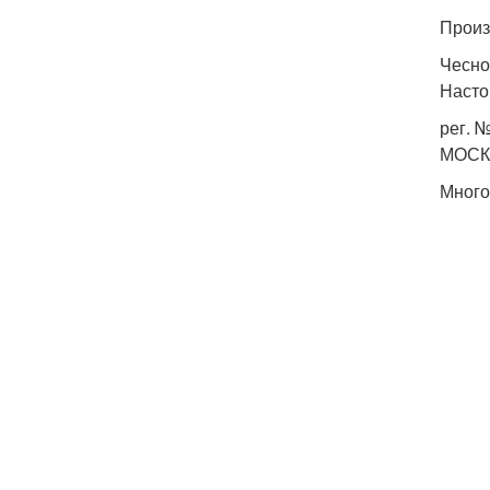
Произ
Чесно
Настой
рег. №
МОСК
Много