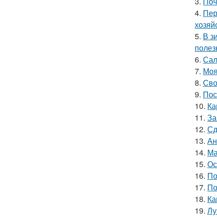
3.
Поч
4.
Пер
хозяй
5.
В з
полез
6.
Сал
7.
Моя
8.
Сво
9.
Пос
10.
Ка
11.
За
12.
Сд
13.
Ан
14.
Ма
15.
Ос
16.
По
17.
По
18.
Ка
19.
Лу