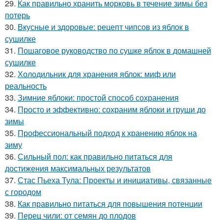
29.
Как правильно хранить морковь в течение зимы без
потерь
30.
Вкусные и здоровые: рецепт чипсов из яблок в
сушилке
31.
Пошаговое руководство по сушке яблок в домашней
сушилке
32.
Холодильник для хранения яблок: миф или
реальность
33.
Зимние яблоки: простой способ сохранения
34.
Просто и эффективно: сохраним яблоки и груши до
зимы
35.
Профессиональный подход к хранению яблок на
зиму
36.
Сильный пол: как правильно питаться для
достижения максимальных результатов
37.
Стас Пьеха Тула: Проекты и инициативы, связанные
с городом
38.
Как правильно питаться для повышения потенции
39.
Перец чили: от семян до плодов