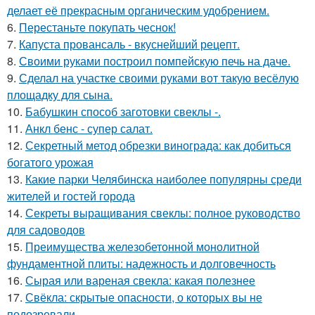
делает её прекрасным органическим удобрением.
6.
Перестаньте покупать чеснок!
7.
Капуста провансаль - вкуснейший рецепт.
8.
Своими руками построил помпейскую печь на даче.
9.
Сделал на участке своими руками вот такую весёлую
площадку для сына.
10.
Бабушкин способ заготовки свеклы -.
11.
Анкл бенс - супер салат.
12.
Секретный метод обрезки винограда: как добиться
богатого урожая
13.
Какие парки Челябинска наиболее популярны среди
жителей и гостей города
14.
Секреты выращивания свеклы: полное руководство
для садоводов
15.
Преимущества железобетонной монолитной
фундаментной плиты: надежность и долговечность
16.
Сырая или вареная свекла: какая полезнее
17.
Свёкла: скрытые опасности, о которых вы не
подозревали