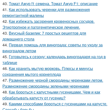
40.
Томат Ажур f1 семена. Томат Ажур F1: описание
41.
Как использовать черенки для размножения
ремонтантной малины
42.
Как избежать засорения кровеносных сосудов.
Этиотропное и патогенетическое лечение.
43.
Вкусный базилик: 7 простых рецептов для
домашнего стола
44.
Первая помощь для винограда: советы по уходу за
виноградом летом
45.
Готовьтесь к сезону: календарь виноградаря на год в
таблице
46.
Как хранить мытую морковь. Плюсы и минусы
сохранения мытого корнеплода
47.
Размножение черной смородины черенками летом.
Размножение смородины зелеными черенками
48.
Как бороться с капустными гусеницами. Чем и как
обрабатывать капусту от гусениц?
49.
Какими способами бороться с гусеницами на капусте.
Способы борьбы