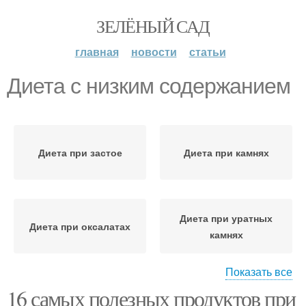
ЗЕЛЁНЫЙ САД
главная
новости
статьи
Диета с низким содержанием
Диета при застое
Диета при камнях
Диета при уратных
Диета при оксалатах
камнях
Показать все
16 самых полезных продуктов при
Диета при оксалатных
Диета при фосфатных