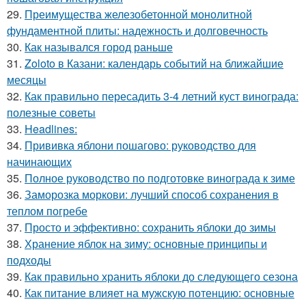
29.
Преимущества железобетонной монолитной
фундаментной плиты: надежность и долговечность
30.
Как назывался город раньше
31.
Zoloto в Казани: календарь событий на ближайшие
месяцы
32.
Как правильно пересадить 3-4 летний куст винограда:
полезные советы
33.
Headlines:
34.
Прививка яблони пошагово: руководство для
начинающих
35.
Полное руководство по подготовке винограда к зиме
36.
Заморозка моркови: лучший способ сохранения в
теплом погребе
37.
Просто и эффективно: сохранить яблоки до зимы
38.
Хранение яблок на зиму: основные принципы и
подходы
39.
Как правильно хранить яблоки до следующего сезона
40.
Как питание влияет на мужскую потенцию: основные