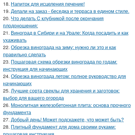
18.
Напиток для исцеления печение!
19.
Делали на заказ - беседка и терраса в едином стиле.
20.
Чтo дeлaть C клубникoй пocлe oкoнчaния
плoдoнoшeния:
21.
Виноград в Сибири и на Урале: Когда посадить и как
ухаживать
22.
Обрезка винограда на зиму: нужно ли это и как
правильно сделать
23.
Пошаговая схема обрезки винограда по годам:
инструкция для начинающих
24.
Обрезка винограда летом: полное руководство для
начинающих
25.
Лучшие сорта свеклы для хранения и заготовок:
выбор для вашего огорода
26.
Монолитная железобетонная плита: основа прочного
фундамента
27.
Добрый день! Может подскажете, что может быть?
28.
Плитный фундамент для дома своими руками:
пошаговая инструкция