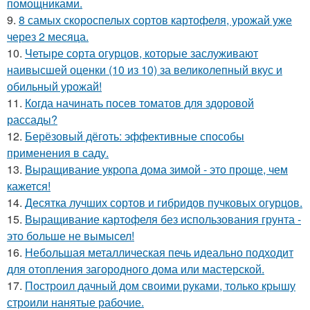
помощниками.
9.
8 самых скороспелых сортов картофеля, урожай уже
через 2 месяца.
10.
Четыре сорта огурцов, которые заслуживают
наивысшей оценки (10 из 10) за великолепный вкус и
обильный урожай!
11.
Когда начинать посев томатов для здоровой
рассады?
12.
Берёзовый дёготь: эффективные способы
применения в саду.
13.
Выращивание укропа дома зимой - это проще, чем
кажется!
14.
Десятка лучших сортов и гибридов пучковых огурцов.
15.
Выращивание картофеля без использования грунта -
это больше не вымысел!
16.
Небольшая металлическая печь идеально подходит
для отопления загородного дома или мастерской.
17.
Построил дачный дом своими руками, только крышу
строили нанятые рабочие.