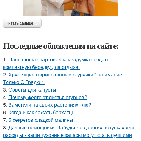
читать дальше →
Последние обновления на сайте:
1.
Наш проект стартовал как задумка создать
компактную беседку для отдыха.
2.
Хрустящие маринованные огурчики ", внимание,
Только С Грядки".
3.
Советы для капусты.
4.
Почему желтеют листья огурцов?
5.
Заметили на своих растениях тлю?
6.
Когда и как сажать бархатцы.
7.
5 секретов сладкой малины.
8.
Дачные помощники. Забудьте о дорогих покупках для
рассады - ваши кухонные запасы могут стать лучшими