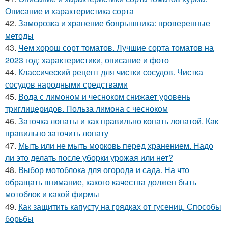
Описание и характеристика сорта
42.
Заморозка и хранение боярышника: проверенные
методы
43.
Чем хорош сорт томатов. Лучшие сорта томатов на
2023 год: характеристики, описание и фото
44.
Классический рецепт для чистки сосудов. Чистка
сосудов народными средствами
45.
Вода с лимоном и чесноком снижает уровень
триглицеридов. Польза лимона с чесноком
46.
Заточка лопаты и как правильно копать лопатой. Как
правильно заточить лопату
47.
Мыть или не мыть морковь перед хранением. Надо
ли это делать после уборки урожая или нет?
48.
Выбор мотоблока для огорода и сада. На что
обращать внимание, какого качества должен быть
мотоблок и какой фирмы
49.
Как защитить капусту на грядках от гусениц. Способы
борьбы