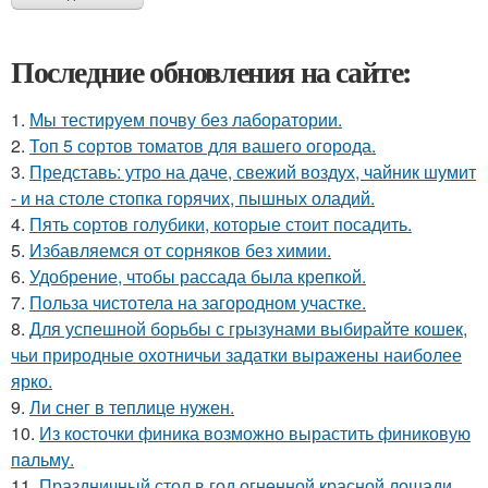
Последние обновления на сайте:
1.
Мы тестируем почву без лаборатории.
2.
Топ 5 сортов томатов для вашего огорода.
3.
Представь: утро на даче, свежий воздух, чайник шумит
- и на столе стопка горячих, пышных оладий.
4.
Пять сортов голубики, которые стоит посадить.
5.
Избавляемся от сорняков без химии.
6.
Удобрение, чтобы рассада была крепкoй.
7.
Польза чистотела на загородном участке.
8.
Для успешной борьбы с грызунами выбирайте кошек,
чьи природные охотничьи задатки выражены наиболее
ярко.
9.
Ли снег в теплице нужен.
10.
Из косточки финика возможно вырастить финиковую
пальму.
11.
Праздничный стол в год огненной красной лошади.