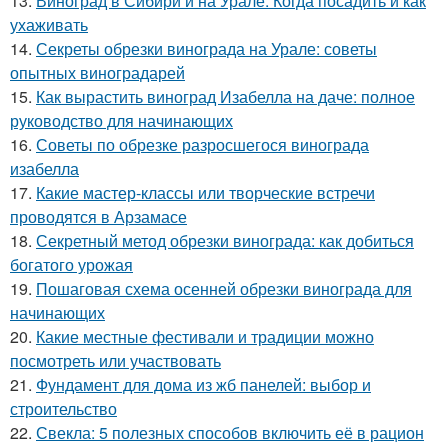
13.
Виноград в Сибири и на Урале: Когда посадить и как
ухаживать
14.
Секреты обрезки винограда на Урале: советы
опытных виноградарей
15.
Как вырастить виноград Изабелла на даче: полное
руководство для начинающих
16.
Советы по обрезке разросшегося винограда
изабелла
17.
Какие мастер-классы или творческие встречи
проводятся в Арзамасе
18.
Секретный метод обрезки винограда: как добиться
богатого урожая
19.
Пошаговая схема осенней обрезки винограда для
начинающих
20.
Какие местные фестивали и традиции можно
посмотреть или участвовать
21.
Фундамент для дома из жб панелей: выбор и
строительство
22.
Свекла: 5 полезных способов включить её в рацион