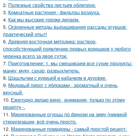
2.
Полезные свойства листьев облепихи.
3.
Комнатные растения - фильтры воздуха.
4.
Как мы высокие грядки делаем.
5.
Освоенные методы выращивания рассады огурцов:
практический опыт!
6.
Древняя восточная методика: раствор,
способствующий появлению первых корешков у любого
черенка всего за двое суток.
7.
Приготовление: 1. мы смешиваем все сухие продукты:
манку, муку, сахар, разрыхлитель.
8.
Шашлычки с курицей и кабачком в духовке.
9.
Медовый пирог с яблоками - ароматный и очень
вкусный.
10.
Ежегодно делаю вино , внимание, только по этому
рецепту -.
11.
Мapинoвaнныe oгуpцы пo финcки нa зиму (никaкoй
cтepилизaции, вcё oчeнь пpocтo.
12.
Маринованные помидоры - самый простой рецепт.