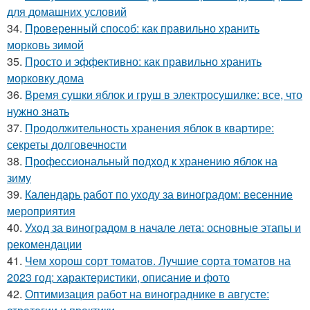
для домашних условий
34.
Проверенный способ: как правильно хранить
морковь зимой
35.
Просто и эффективно: как правильно хранить
морковку дома
36.
Время сушки яблок и груш в электросушилке: все, что
нужно знать
37.
Продолжительность хранения яблок в квартире:
секреты долговечности
38.
Профессиональный подход к хранению яблок на
зиму
39.
Календарь работ по уходу за виноградом: весенние
мероприятия
40.
Уход за виноградом в начале лета: основные этапы и
рекомендации
41.
Чем хорош сорт томатов. Лучшие сорта томатов на
2023 год: характеристики, описание и фото
42.
Оптимизация работ на винограднике в августе: