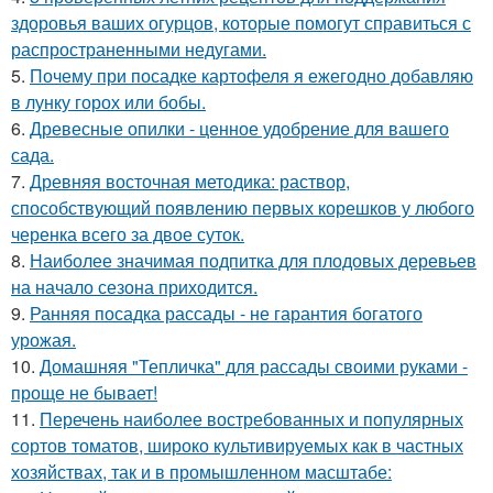
здоровья ваших огурцов, которые помогут справиться с
распространенными недугами.
5.
Почему при посадке картофеля я ежегодно добавляю
в лунку горох или бобы.
6.
Древесные опилки - ценное удобрение для вашего
сада.
7.
Древняя восточная методика: раствор,
способствующий появлению первых корешков у любого
черенка всего за двое суток.
8.
Наиболее значимая подпитка для плодовых деревьев
на начало сезона приходится.
9.
Ранняя посадка рассады - не гарантия богатого
урожая.
10.
Домашняя "Тепличка" для рассады своими руками -
проще не бывает!
11.
Перечень наиболее востребованных и популярных
сортов томатов, широко культивируемых как в частных
хозяйствах, так и в промышленном масштабе: