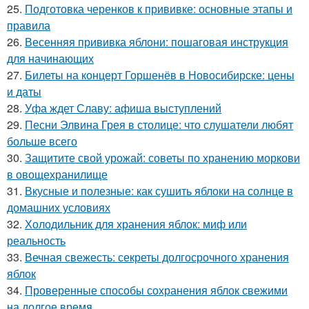
25.
Подготовка черенков к прививке: основные этапы и
правила
26.
Весенняя прививка яблони: пошаговая инструкция
для начинающих
27.
Билеты на концерт Горшенёв в Новосибирске: цены
и даты
28.
Уфа ждет Славу: афиша выступлений
29.
Песни Элвина Грея в столице: что слушатели любят
больше всего
30.
Защитите свой урожай: советы по хранению моркови
в овощехранилище
31.
Вкусные и полезные: как сушить яблоки на солнце в
домашних условиях
32.
Холодильник для хранения яблок: миф или
реальность
33.
Вечная свежесть: секреты долгосрочного хранения
яблок
34.
Проверенные способы сохранения яблок свежими
на долгое время