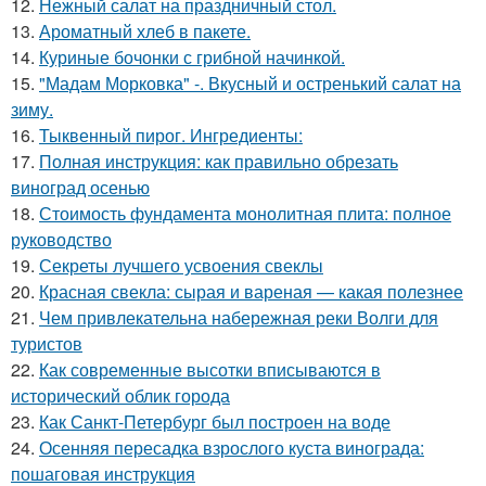
12.
Нежный салат на праздничный стол.
13.
Ароматный хлеб в пакете.
14.
Куриные бочонки с грибной начинкой.
15.
"Мадам Морковка" -. Вкусный и остренький салат на
зиму.
16.
Тыквенный пирог. Ингредиенты:
17.
Полная инструкция: как правильно обрезать
виноград осенью
18.
Стоимость фундамента монолитная плита: полное
руководство
19.
Секреты лучшего усвоения свеклы
20.
Красная свекла: сырая и вареная — какая полезнее
21.
Чем привлекательна набережная реки Волги для
туристов
22.
Как современные высотки вписываются в
исторический облик города
23.
Как Санкт-Петербург был построен на воде
24.
Осенняя пересадка взрослого куста винограда:
пошаговая инструкция