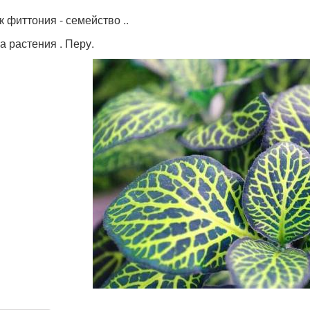
к фиттония - семейство ..
а растения . Перу.