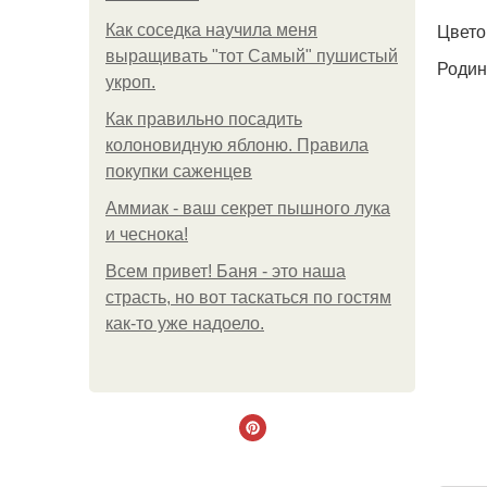
Цвето
Как соседка научила меня
выращивать "тот Самый" пушистый
Родин
укроп.
Как правильно посадить
колоновидную яблоню. Правила
покупки саженцев
Аммиак - ваш секрет пышного лука
и чеснока!
Всем привет! Баня - это наша
страсть, но вот таскаться по гостям
как-то уже надоело.