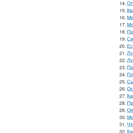
14.
От
15.
Кр
16.
Ме
17.
Мо
18.
По
19.
Се
20.
Ес
21.
Лу
22.
Лу
23.
По
24.
Пл
25.
Сы
26.
Ос
27.
Ка
28.
Пр
29.
Оп
30.
Мо
31.
Чт
32.
Ка