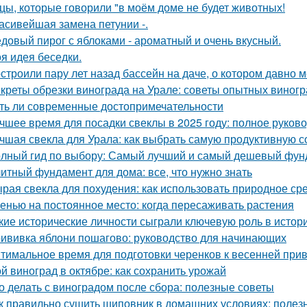
цы, которые говорили "в моём доме не будет животных!
асивейшая замена петунии -.
довый пирог с яблоками - ароматный и очень вкусный.
я идея беседки.
строили пару лет назад бассейн на даче, о котором давно м
креты обрезки винограда на Урале: советы опытных виног
ть ли современные достопримечательности
чшее время для посадки свеклы в 2025 году: полное руков
чшая свекла для Урала: как выбрать самую продуктивную 
лный гид по выбору: Самый лучший и самый дешевый фун
итный фундамент для дома: все, что нужно знать
рая свекла для похудения: как использовать природное ср
енью на постоянное место: когда пересаживать растения
кие исторические личности сыграли ключевую роль в исто
ививка яблони пошагово: руководство для начинающих
тимальное время для подготовки черенков к весенней при
й виноград в октябре: как сохранить урожай
о делать с виноградом после сбора: полезные советы
к правильно сушить шиповник в домашних условиях: полез