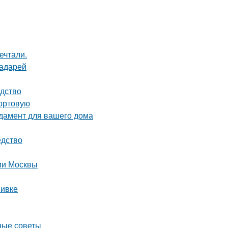
ечтали.
радарей
одство
сортовую
дамент для вашего дома
едство
рии Москвы
вивке
ные советы