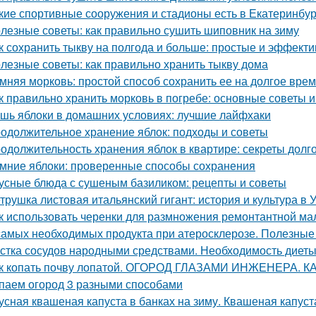
кие спортивные сооружения и стадионы есть в Екатеринбур
лезные советы: как правильно сушить шиповник на зиму
к сохранить тыкву на полгода и больше: простые и эффект
лезные советы: как правильно хранить тыкву дома
мняя морковь: простой способ сохранить ее на долгое вре
к правильно хранить морковь в погребе: основные советы 
шь яблоки в домашних условиях: лучшие лайфхаки
одолжительное хранение яблок: подходы и советы
одолжительность хранения яблок в квартире: секреты долг
мние яблоки: проверенные способы сохранения
усные блюда с сушеным базиликом: рецепты и советы
трушка листовая итальянский гигант: история и культура в 
к использовать черенки для размножения ремонтантной м
самых необходимых продукта при атеросклерозе. Полезные
стка сосудов народными средствами. Необходимость диет
к копать почву лопатой. ОГОРОД ГЛАЗАМИ ИНЖЕНЕРА. 
паем огород 3 разными способами
усная квашеная капуста в банках на зиму. Квашеная капуст