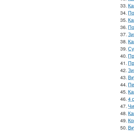
33.
Ка
34.
По
35.
Ка
36.
По
37.
Зи
38.
Ка
39.
Су
40.
Пр
41.
Пр
42.
Зи
43.
Вк
44.
Пе
45.
Ка
46.
4 
47.
Чи
48.
Ка
49.
Ко
50.
Вк