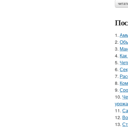
читат
Пос
1.
Амм
2.
Объ
3.
Ман
4.
Как
5.
Чет
6.
Сек
7.
Рас
8.
Ком
9.
Сро
10.
Че
урожа
11.
Са
12.
Во
13.
Ст