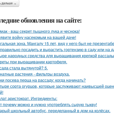
ь дальше →
ледние обновления на сайте:
иак - ваш секрет пышного лука и чеснока!
явите войну насекомым на вашей даче!
гальная зона. Мангалу 15 лет, вид у него был не презентаб
 правильно посадить и вырастить гортензию в саду или на д
ыре народных средства для выращивания крепкой рассады
реты при выращивании картофеля.
сада стала вытянутой? 5.
натные растения - фильтры воздуха.
ки посева перца на рассаду: когда начинать?
тыре сорта огурцов, которые заслуживают наивысшей оценк
й!
лат аристократ. Ингредиенты:
т почему можно и нужно употреблять сырую тыкву!
арый школьный автобус, переделанный в дом на колёсах.