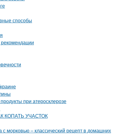
ге
ивные способы
мя
и рекомендации
овечности
Украине
алины
 продукты при атеросклерозе
ы
КАК КОПАТЬ УЧАСТОК
а с морковью – классический рецепт в домашних