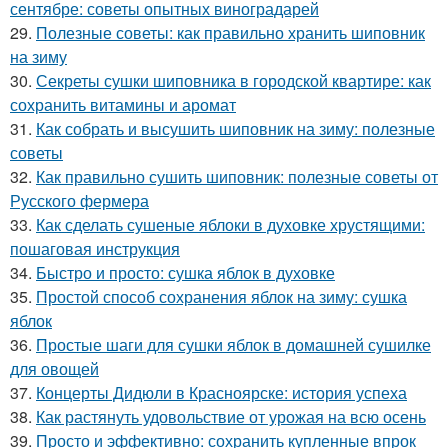
сентябре: советы опытных виноградарей
29.
Полезные советы: как правильно хранить шиповник
на зиму
30.
Секреты сушки шиповника в городской квартире: как
сохранить витамины и аромат
31.
Как собрать и высушить шиповник на зиму: полезные
советы
32.
Как правильно сушить шиповник: полезные советы от
Русского фермера
33.
Как сделать сушеные яблоки в духовке хрустящими:
пошаговая инструкция
34.
Быстро и просто: сушка яблок в духовке
35.
Простой способ сохранения яблок на зиму: сушка
яблок
36.
Простые шаги для сушки яблок в домашней сушилке
для овощей
37.
Концерты Дидюли в Красноярске: история успеха
38.
Как растянуть удовольствие от урожая на всю осень
39.
Просто и эффективно: сохранить купленные впрок