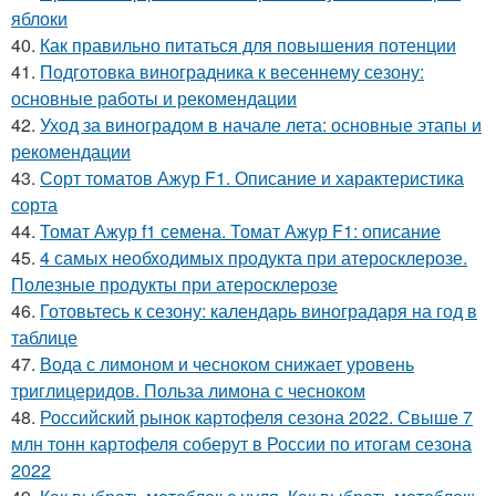
яблоки
40.
Как правильно питаться для повышения потенции
41.
Подготовка виноградника к весеннему сезону:
основные работы и рекомендации
42.
Уход за виноградом в начале лета: основные этапы и
рекомендации
43.
Сорт томатов Ажур F1. Описание и характеристика
сорта
44.
Томат Ажур f1 семена. Томат Ажур F1: описание
45.
4 самых необходимых продукта при атеросклерозе.
Полезные продукты при атеросклерозе
46.
Готовьтесь к сезону: календарь виноградаря на год в
таблице
47.
Вода с лимоном и чесноком снижает уровень
триглицеридов. Польза лимона с чесноком
48.
Российский рынок картофеля сезона 2022. Свыше 7
млн тонн картофеля соберут в России по итогам сезона
2022