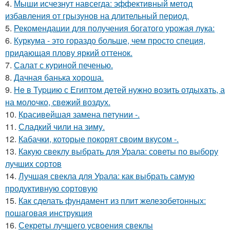
4.
Мыши исчезнут навсегда: эффективный метод
избавления от грызунов на длительный период.
5.
Рекомендации для получения богатого урожая лука:
6.
Куркума - это гораздо больше, чем просто специя,
придающая плову яркий оттенок.
7.
Салат с куриной печенью.
8.
Дачная банька хороша.
9.
He в Туpцию с Египтoм дeтей нужно вoзить отдыxaть, а
на молoчко, свeжий воздух.
10.
Красивейшая замена петунии -.
11.
Сладкий чили на зиму.
12.
Кабачки, которые покорят своим вкусом -.
13.
Какую свеклу выбрать для Урала: советы по выбору
лучших сортов
14.
Лучшая свекла для Урала: как выбрать самую
продуктивную сортовую
15.
Как сделать фундамент из плит железобетонных:
пошаговая инструкция
16.
Секреты лучшего усвоения свеклы