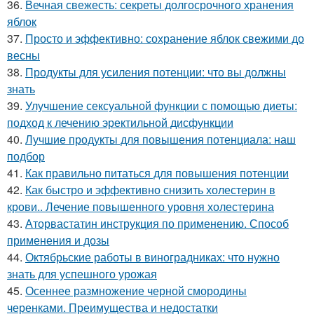
36.
Вечная свежесть: секреты долгосрочного хранения
яблок
37.
Просто и эффективно: сохранение яблок свежими до
весны
38.
Продукты для усиления потенции: что вы должны
знать
39.
Улучшение сексуальной функции с помощью диеты:
подход к лечению эректильной дисфункции
40.
Лучшие продукты для повышения потенциала: наш
подбор
41.
Как правильно питаться для повышения потенции
42.
Как быстро и эффективно снизить холестерин в
крови.. Лечение повышенного уровня холестерина
43.
Аторвастатин инструкция по применению. Способ
применения и дозы
44.
Октябрьские работы в виноградниках: что нужно
знать для успешного урожая
45.
Осеннее размножение черной смородины
черенками. Преимущества и недостатки