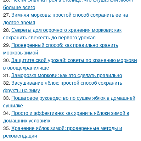
больше всего
27.
Зимняя морковь: простой способ сохранить ее на
долгое время
28.
Секреты долгосрочного хранения моркови: как
сохранить свежесть до первого урожая
29.
Проверенный способ: как правильно хранить
морковь зимой
30.
Защитите свой урожай: советы по хранению моркови
в овощехранилище
31.
Заморозка моркови: как это сделать правильно
32.
Засушивание яблок: простой способ сохранить
фрукты на зиму
33.
Пошаговое руководство по сушке яблок в домашней
сушилке
34.
Просто и эффективно: как хранить яблоки зимой в
домашних условиях
35.
Хранение яблок зимой: проверенные методы и
рекомендации