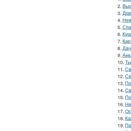
2.
Выр
3.
Дов
4.
Неж
5.
Спа
6.
Кур
7.
Кар
8.
Дач
9.
Анк
10.
Ты
11.
Св
12.
Се
13.
По
14.
Св
15.
По
16.
He
17.
Ос
18.
Ка
19.
Пр