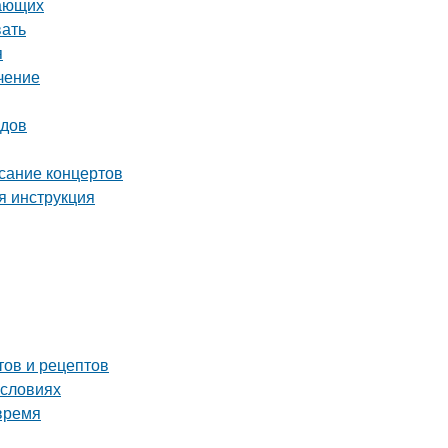
нающих
вать
я
чение
одов
исание концертов
я инструкция
тов и рецептов
условиях
время