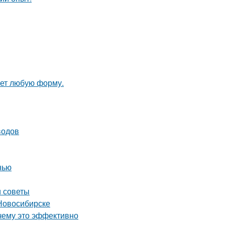
ает любую форму.
водов
нью
и советы
Новосибирске
чему это эффективно