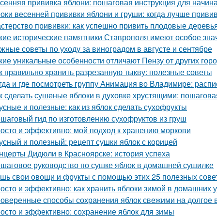
сенняя прививка яблони: пошаговая инструкция для начи
оки весенней прививки яблони и груши: когда лучше приви
стерство прививки: как успешно привить плодовые деревь
кие исторические памятники Ставрополя имеют особое зна
жные советы по уходу за виноградом в августе и сентябре
кие уникальные особенности отличают Пензу от других гор
к правильно хранить разрезанную тыкву: полезные советы
гда и где посмотреть группу Анимация во Владимире: расп
к сделать сушеные яблоки в духовке хрустящими: пошагова
усные и полезные: как из яблок сделать сухофрукты
шаговый гид по изготовлению сухофруктов из груш
осто и эффективно: мой подход к хранению моркови
усный и полезный: рецепт сушки яблок с корицей
нцерты Дидюли в Красноярске: история успеха
шаговое руководство по сушке яблок в домашней сушилке
шь свои овощи и фрукты с помощью этих 25 полезных сове
осто и эффективно: как хранить яблоки зимой в домашних 
оверенные способы сохранения яблок свежими на долгое 
осто и эффективно: сохранение яблок для зимы