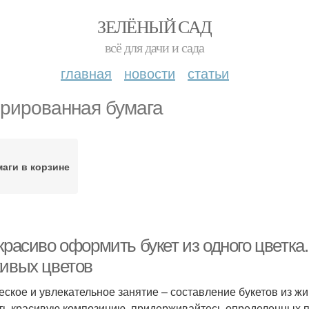
ЗЕЛЁНЫЙ САД
всё для дачи и сада
главная
новости
статьи
рированная бумага
аги в корзине
красиво оформить букет из одного цветка.
живых цветов
еское и увлекательное занятие – составление букетов из жи
ть красивую композицию, придерживайтесь определенных п