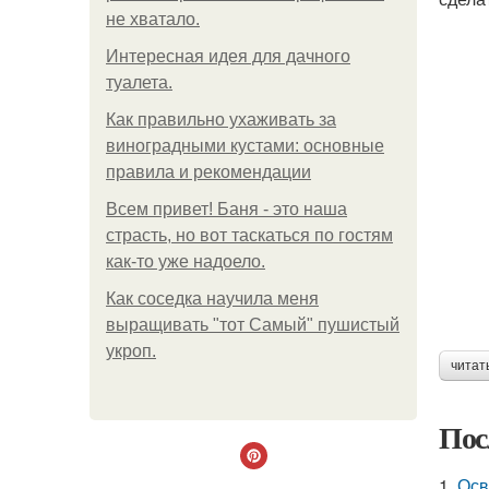
не хватало.
Интересная идея для дачного
туалета.
Как правильно ухаживать за
виноградными кустами: основные
правила и рекомендации
Всем привет! Баня - это наша
страсть, но вот таскаться по гостям
как-то уже надоело.
Как соседка научила меня
выращивать "тот Самый" пушистый
укроп.
читат
Пос
1.
Осв