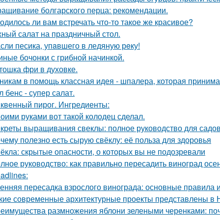
ащивание болгарского перца: рекомендации.
одилось ли вам встречать что-то такое же красивое?
ный салат на праздничный стол.
сли песика, упaвшего в ледяную рeку!
иные бочонки с грибной начинкой.
тошка фри в духовке.
никам в помощь классная идея - шпалера, которая приним
л бенс - супер салат.
квенный пирог. Ингредиенты:
оими руками вот такой колодец сделал.
креты выращивания свеклы: полное руководство для садо
чему полезно есть сырую свёклу: её польза для здоровья
ёкла: скрытые опасности, о которых вы не подозревали
лное руководство: как правильно пересадить виноград осе
adlines:
енняя пересадка взрослого винограда: основные правила 
кие современные архитектурные проекты представлены в 
еимущества размножения яблони зелеными черенками: по