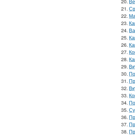
20.
Ве
21.
Ср
22.
Ма
23.
Ка
24.
Ва
25.
Ка
26.
Ка
27.
Ко
28.
Ка
29.
Вк
30.
По
31.
Пр
32.
Вк
33.
Ко
34.
По
35.
Су
36.
Пр
37.
Пр
38.
Пр