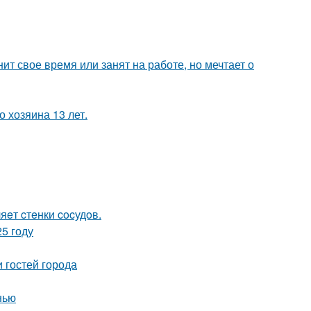
ит свое время или занят на работе, но мечтает о
 хозяина 13 лет.
яeт cтeнки cocудoв.
5 году
 гостей города
нью