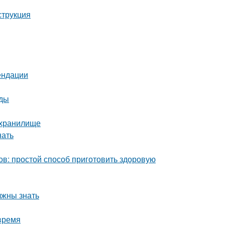
струкция
ендации
оды
ехранилище
нать
ов: простой способ приготовить здоровую
лжны знать
время