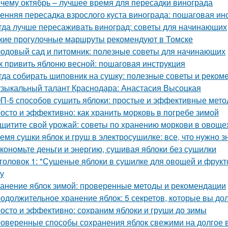
чему октябрь – лучшее время для пересадки винограда
енняя пересадка взрослого куста винограда: пошаговая ин
гда лучше пересаживать виноград: советы для начинающих
кие прогулочные маршруты рекомендуют в Томске
одовый сад и питомник: полезные советы для начинающих
к привить яблоню весной: пошаговая инструкция
гда собирать шиповник на сушку: полезные советы и реком
зыкальный талант Краснодара: Анастасия Высоцкая
П-5 способов сушить яблоки: простые и эффективные мет
осто и эффективно: как хранить морковь в погребе зимой
щитите свой урожай: советы по хранению моркови в овощ
емя сушки яблок и груш в электросушилке: все, что нужно з
кономьте деньги и энергию, сушивая яблоки без сушилки
головок 1: "Сушеные яблоки в сушилке для овощей и фрукт
ку
анение яблок зимой: проверенные методы и рекомендации
одолжительное хранение яблок: 5 секретов, которые вы до
осто и эффективно: сохраним яблоки и груши до зимы
оверенные способы сохранения яблок свежими на долгое 