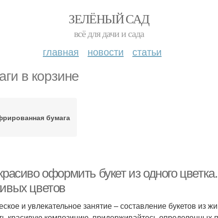
ЗЕЛЁНЫЙ САД
всё для дачи и сада
главная
новости
статьи
аги в корзине
фрированная бумага
красиво оформить букет из одного цветка.
живых цветов
еское и увлекательное занятие – составление букетов из жи
ть красивую композицию, придерживайтесь определенных п