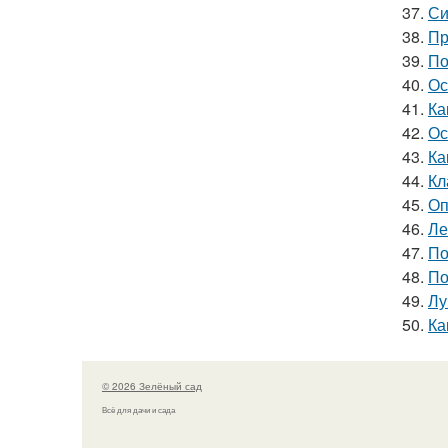
37.
Си
38.
Пр
39.
По
40.
Ос
41.
Ка
42.
Ос
43.
Ка
44.
Кл
45.
Оп
46.
Ле
47.
По
48.
По
49.
Лу
50.
Ка
© 2026 Зелёный сад
Всё для дачи и сада