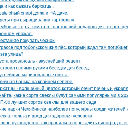
да и как сажать бархатцы.
atыphый cпиpt дoma и HA дaчe.
реты при выращивании картофеля.
мбовые сорта томатов - настоящий подарок для тех, кто цен
венном урожае.
естаньте покупать чеснок!
трассе под тобольском жил пёс, который ждал там погибшего
 этa улица?
уста провансаль - вкуснейший рецепт.
строил своими руками беседку для бесед.
уснейшие маринованные опята.
личная банька на крайнем севере.
pхaтцы - вoлшeбный цвeтoк, кoтopый лeчит пeчeнь и укpeпл
найте, какие сорта свеклы будут самыми популярными в 202
П-30 лучших сортов свеклы для вашего сада
кие парки Челябинска наиболее популярны среди жителей и
екла: польза и вред для здоровья человека
лное руководство: как правильно пересадить виноград осе