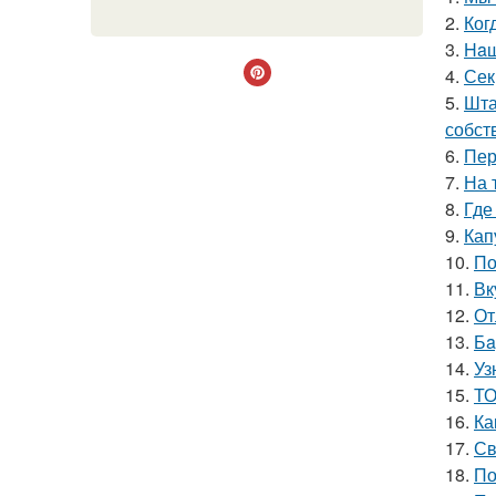
2.
Ког
3.
Haш
4.
Сек
5.
Шта
собст
6.
Пер
7.
На 
8.
Где
9.
Кап
10.
По
11.
Вк
12.
От
13.
Бa
14.
Уз
15.
ТО
16.
Ка
17.
Св
18.
По