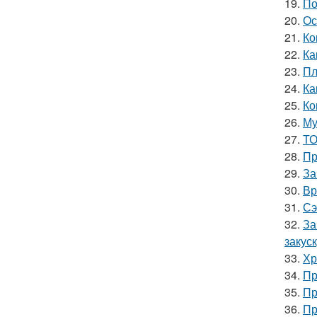
19.
По
20.
Ос
21.
Ко
22.
Ка
23.
Пл
24.
Ка
25.
Ко
26.
Му
27.
ТО
28.
Пр
29.
За
30.
Вр
31.
Сэ
32.
За
закус
33.
Хр
34.
Пр
35.
Пр
36.
Пр