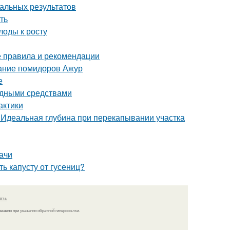
мальных результатов
ть
лоды к росту
е правила и рекомендации
сание помидоров Ажур
е
родными средствами
актики
. Идеальная глубина при перекапывании участка
ачи
ь капусту от гусениц?
язь
решено при указании обратной гиперссылки.