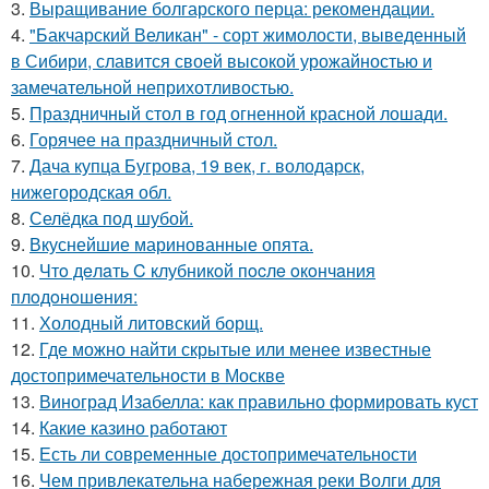
3.
Выращивание болгарского перца: рекомендации.
4.
"Бакчарский Великан" - сорт жимолости, выведенный
в Сибири, славится своей высокой урожайностью и
замечательной неприхотливостью.
5.
Праздничный стол в год огненной красной лошади.
6.
Горячее на праздничный стол.
7.
Дача купца Бугрова, 19 век, г. володарск,
нижегородская обл.
8.
Селёдка под шубой.
9.
Вкуснейшие маринованные опята.
10.
Чтo дeлaть C клубникoй пocлe oкoнчaния
плoдoнoшeния:
11.
Холодный литовский борщ.
12.
Где можно найти скрытые или менее известные
достопримечательности в Москве
13.
Виноград Изабелла: как правильно формировать куст
14.
Какие казино работают
15.
Есть ли современные достопримечательности
16.
Чем привлекательна набережная реки Волги для