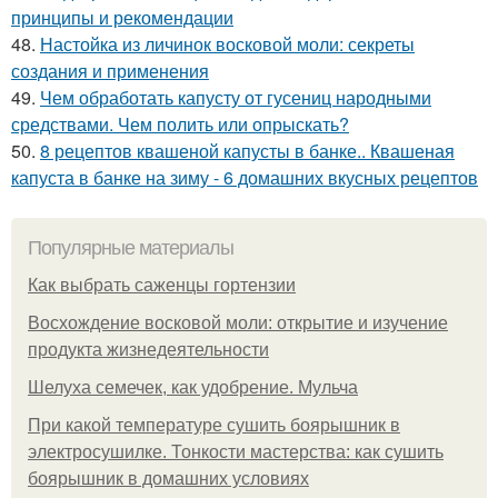
принципы и рекомендации
48.
Настойка из личинок восковой моли: секреты
создания и применения
49.
Чем обработать капусту от гусениц народными
средствами. Чем полить или опрыскать?
50.
8 рецептов квашеной капусты в банке.. Квашеная
капуста в банке на зиму - 6 домашних вкусных рецептов
Популярные материалы
Как выбрать саженцы гортензии
Восхождение восковой моли: открытие и изучение
продукта жизнедеятельности
Шелуха семечек, как удобрение. Мульча
При какой температуре сушить боярышник в
электросушилке. Тонкости мастерства: как сушить
боярышник в домашних условиях