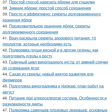
37.
Простой способ нарезать яблоки для сушилки
38.
Зимние яблоки: простой способ сохранения
39.
Просто и эффективно: секреты долговременного
хранения яблок
40.
Продолжительное хранение яблок: секреты
долговременного сохранения
41.
Врач раскрыла секреты здорового питания: 10
продуктов, которые необходимо есть
42.
Подкормка груши весной и в другие сезоны: как
подготовить плоды к росту
43.
Годичный цикл виноградного куста: от зимней спячки
до созревания ягод
44.
Сахар из свеклы: новый вектор развития для
фермеров
45.
Подготовка виноградника к урожаю: план работ на
август
46.
Питание при атеросклерозе сосудов. Особенности и
разновидности диеты
47.
Подкормка саженцев плодовых деревьев: основные