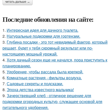
читать дальше →
Последние обновления на сайте:
1.
Интересная идея для дачного туалета.
2.
Натуральные подкормки для гортензии.
3.
Глубина посадки - это тот невидимый фактор, который
решает, будет у тебя скромный результат или по-
настоящему мощный урожай.
4.
Хотя дачный сезон еще не начался, пора приступить к
планированию.
5.
Удобрение, чтобы рассада была крепкoй.
6.
Комнатные растения - фильтры воздуха.
7.
Садовые секреты и подсказки.
8.
Эпоха детства известного мальчика!
9.
Зачерствевший хлеб - отличное решение для
подкормки огородных культур, служащее основой для
питательного удобрения.