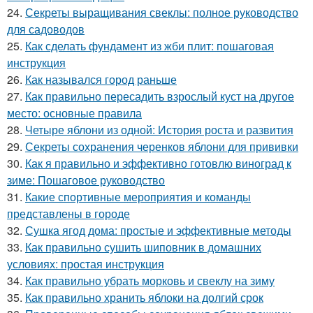
24.
Секреты выращивания свеклы: полное руководство
для садоводов
25.
Как сделать фундамент из жби плит: пошаговая
инструкция
26.
Как назывался город раньше
27.
Как правильно пересадить взрослый куст на другое
место: основные правила
28.
Четыре яблони из одной: История роста и развития
29.
Секреты сохранения черенков яблони для прививки
30.
Как я правильно и эффективно готовлю виноград к
зиме: Пошаговое руководство
31.
Какие спортивные мероприятия и команды
представлены в городе
32.
Сушка ягод дома: простые и эффективные методы
33.
Как правильно сушить шиповник в домашних
условиях: простая инструкция
34.
Как правильно убрать морковь и свеклу на зиму
35.
Как правильно хранить яблоки на долгий срок