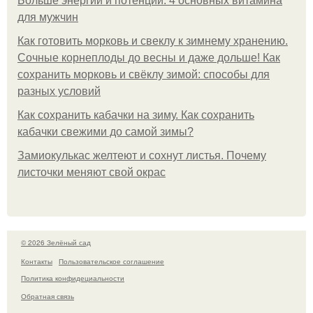
Больше энергии и потенции: 4 основных витамина
для мужчин
Как готовить морковь и свеклу к зимнему хранению.
Сочные корнеплоды до весны и даже дольше! Как
сохранить морковь и свёклу зимой: способы для
разных условий
Как сохранить кабачки на зиму. Как сохранить
кабачки свежими до самой зимы?
Замиокулькас желтеют и сохнут листья. Почему
листочки меняют свой окрас
© 2026 Зелёный сад
Контакты
Пользовательское соглашение
Политика конфидециальности
Обратная связь