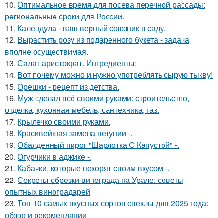
10.
Оптимальное время для посева перечной рассады:
региональные сроки для России.
11.
Календула - ваш верный союзник в саду.
12.
Вырастить розу из подаренного букета - задача
вполне осуществимая.
13.
Салат аристократ. Ингредиенты:
14.
Вот почему можно и нужно употреблять сырую тыкву!
15.
Орешки - рецепт из детства.
16.
Муж сделал всё своими руками: строительство,
отделка, кухонная мебель, сантехника, газ.
17.
Крылечко своими руками.
18.
Красивейшая замена петунии -.
19.
Обалденный пирог "Шарлотка С Капустой" -.
20.
Огурчики в аджике -.
21.
Кабачки, которые покорят своим вкусом -.
22.
Секреты обрезки винограда на Урале: советы
опытных виноградарей
23.
Топ-10 самых вкусных сортов свеклы для 2025 года:
обзор и рекомендации