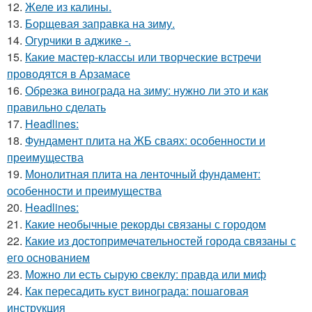
12.
Желе из калины.
13.
Борщевая заправка на зиму.
14.
Огурчики в аджике -.
15.
Какие мастер-классы или творческие встречи
проводятся в Арзамасе
16.
Обрезка винограда на зиму: нужно ли это и как
правильно сделать
17.
Headlines:
18.
Фундамент плита на ЖБ сваях: особенности и
преимущества
19.
Монолитная плита на ленточный фундамент:
особенности и преимущества
20.
Headlines:
21.
Какие необычные рекорды связаны с городом
22.
Какие из достопримечательностей города связаны с
его основанием
23.
Можно ли есть сырую свеклу: правда или миф
24.
Как пересадить куст винограда: пошаговая
инструкция