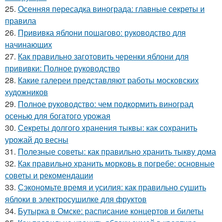
25.
Осенняя пересадка винограда: главные секреты и
правила
26.
Прививка яблони пошагово: руководство для
начинающих
27.
Как правильно заготовить черенки яблони для
прививки: Полное руководство
28.
Какие галереи представляют работы московских
художников
29.
Полное руководство: чем подкормить виноград
осенью для богатого урожая
30.
Секреты долгого хранения тыквы: как сохранить
урожай до весны
31.
Полезные советы: как правильно хранить тыкву дома
32.
Как правильно хранить морковь в погребе: основные
советы и рекомендации
33.
Сэкономьте время и усилия: как правильно сушить
яблоки в электросушилке для фруктов
34.
Бутырка в Омске: расписание концертов и билеты