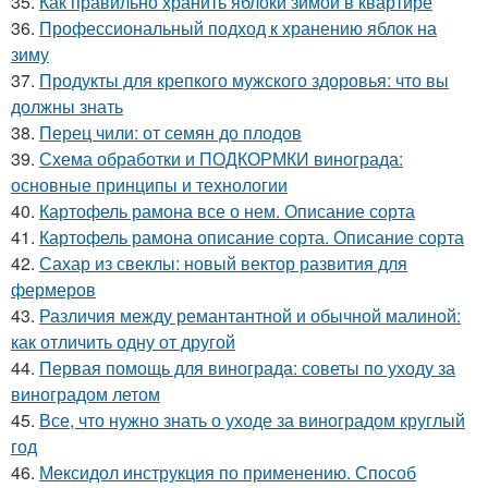
35.
Как правильно хранить яблоки зимой в квартире
36.
Профессиональный подход к хранению яблок на
зиму
37.
Продукты для крепкого мужского здоровья: что вы
должны знать
38.
Перец чили: от семян до плодов
39.
Схема обработки и ПОДКОРМКИ винограда:
основные принципы и технологии
40.
Картофель рамона все о нем. Описание сорта
41.
Картофель рамона описание сорта. Описание сорта
42.
Сахар из свеклы: новый вектор развития для
фермеров
43.
Различия между ремантантной и обычной малиной:
как отличить одну от другой
44.
Первая помощь для винограда: советы по уходу за
виноградом летом
45.
Все, что нужно знать о уходе за виноградом круглый
год
46.
Мексидол инструкция по применению. Способ