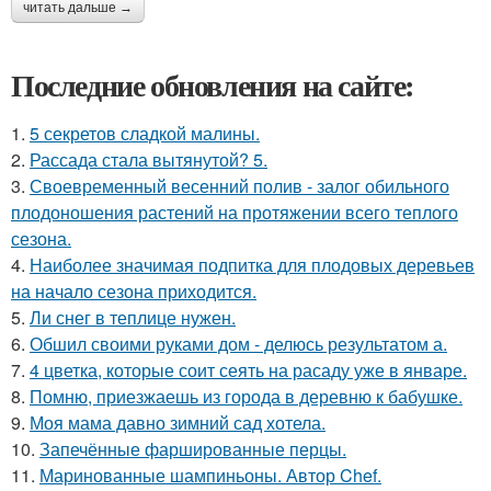
читать дальше →
Последние обновления на сайте:
1.
5 секретов сладкой малины.
2.
Рассада стала вытянутой? 5.
3.
Своевременный весенний полив - залог обильного
плодоношения растений на протяжении всего теплого
сезона.
4.
Наиболее значимая подпитка для плодовых деревьев
на начало сезона приходится.
5.
Ли снег в теплице нужен.
6.
Обшил своими руками дом - делюсь результатом а.
7.
4 цветка, которые соит сеять на расаду уже в январе.
8.
Помню, приезжаешь из города в деревню к бабушке.
9.
Моя мама давно зимний сад хотела.
10.
Запечённые фаршированные перцы.
11.
Маринованные шампиньоны. Автор Chef.