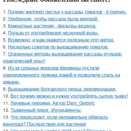
1.
Почему желтеют листья у рассады томатов - 6 причин.
2.
Удобрение, чтобы рассада была крепкoй.
3.
Комнатные растения - фильтры воздуха.
4.
Польза от употребления чесночной воды.
5.
Возможно, и вам окажется полезным этот метод.
6.
Несколько советов по выращиванию томатов.
7.
Освоенные методы выращивания рассады огурцов:
практический опыт!
8.
Из-за сильных морозов фермеры пустили
новорожденного теленка домой и позволили спать на
диване.
9.
Выращивание болгарского перца: рекомендации.
10.
Вот почему можно и нужно употреблять сырую тыкву!
11.
Ленивые пирожки. Автор Dani_Gotovit.
12.
Тыквенный пирог. Ингредиенты:
13.
Что происходит, если неправильно обрезать
виноград? Последствия для растения
14.
Что ждет мир 6 ноября 2025 года? Прогнозы и