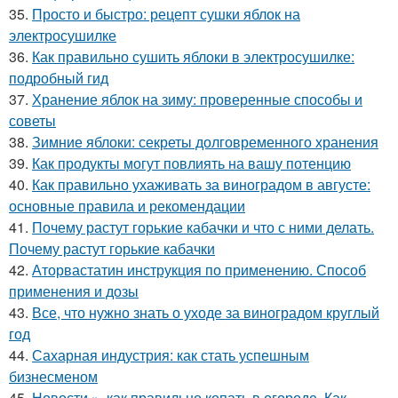
35.
Просто и быстро: рецепт сушки яблок на
электросушилке
36.
Как правильно сушить яблоки в электросушилке:
подробный гид
37.
Хранение яблок на зиму: проверенные способы и
советы
38.
Зимние яблоки: секреты долговременного хранения
39.
Как продукты могут повлиять на вашу потенцию
40.
Как правильно ухаживать за виноградом в августе:
основные правила и рекомендации
41.
Почему растут горькие кабачки и что с ними делать.
Почему растут горькие кабачки
42.
Аторвастатин инструкция по применению. Способ
применения и дозы
43.
Все, что нужно знать о уходе за виноградом круглый
год
44.
Сахарная индустрия: как стать успешным
бизнесменом
45.
Новости », как правильно копать в огороде. Как