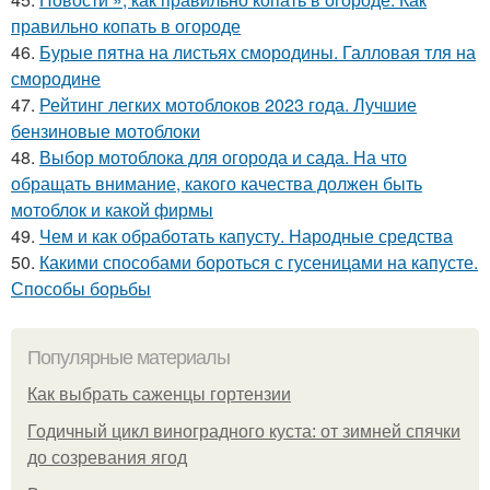
правильно копать в огороде
46.
Бурые пятна на листьях смородины. Галловая тля на
смородине
47.
Рейтинг легких мотоблоков 2023 года. Лучшие
бензиновые мотоблоки
48.
Выбор мотоблока для огорода и сада. На что
обращать внимание, какого качества должен быть
мотоблок и какой фирмы
49.
Чем и как обработать капусту. Народные средства
50.
Какими способами бороться с гусеницами на капусте.
Способы борьбы
Популярные материалы
Как выбрать саженцы гортензии
Годичный цикл виноградного куста: от зимней спячки
до созревания ягод