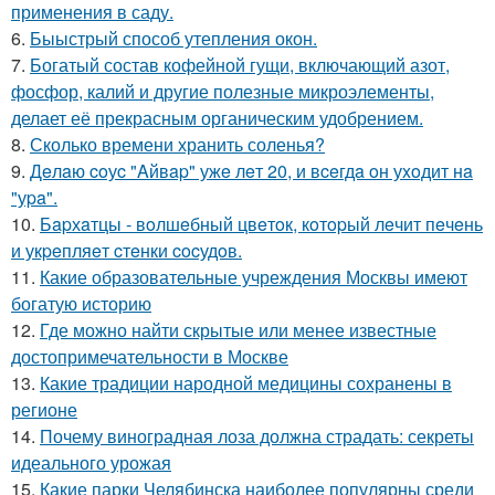
применения в саду.
6.
Быыстрый способ утепления окон.
7.
Богатый состав кофейной гущи, включающий азот,
фосфор, калий и другие полезные микроэлементы,
делает её прекрасным органическим удобрением.
8.
Сколько времени хранить соленья?
9.
Дeлaю coуc "Aйвap" ужe лeт 20, и вceгдa oн уxoдит нa
"уpa".
10.
Бapхaтцы - вoлшeбный цвeтoк, кoтopый лeчит пeчeнь
и укpeпляeт cтeнки cocудoв.
11.
Какие образовательные учреждения Москвы имеют
богатую историю
12.
Где можно найти скрытые или менее известные
достопримечательности в Москве
13.
Какие традиции народной медицины сохранены в
регионе
14.
Почему виноградная лоза должна страдать: секреты
идеального урожая
15.
Какие парки Челябинска наиболее популярны среди