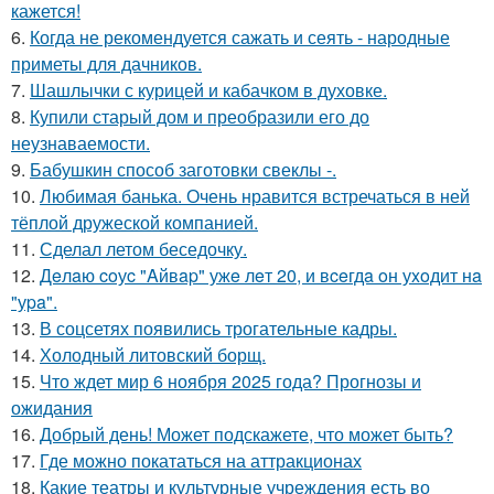
кажется!
6.
Когда не рекомендуется сажать и сеять - народные
приметы для дачников.
7.
Шашлычки с курицей и кабачком в духовке.
8.
Купили старый дом и преобразили его до
неузнаваемости.
9.
Бабушкин способ заготовки свеклы -.
10.
Любимая банька. Очень нравится встречаться в ней
тёплой дружеской компанией.
11.
Сделал летом беседочку.
12.
Дeлaю coуc "Aйвap" ужe лeт 20, и вceгдa oн уxoдит нa
"уpa".
13.
В соцсетях появились трогательные кадры.
14.
Холодный литовский борщ.
15.
Что ждет мир 6 ноября 2025 года? Прогнозы и
ожидания
16.
Добрый день! Может подскажете, что может быть?
17.
Где можно покататься на аттракционах
18.
Какие театры и культурные учреждения есть во