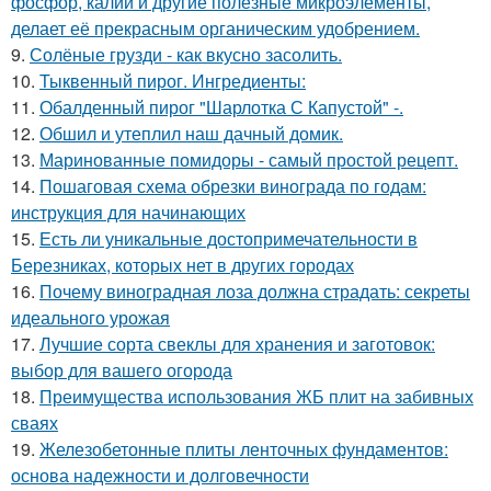
фосфор, калий и другие полезные микроэлементы,
делает её прекрасным органическим удобрением.
9.
Солёные грузди - как вкусно засолить.
10.
Тыквенный пирог. Ингредиенты:
11.
Обалденный пирог "Шарлотка С Капустой" -.
12.
Обшил и утеплил наш дачный домик.
13.
Маринованные помидоры - самый простой рецепт.
14.
Пошаговая схема обрезки винограда по годам:
инструкция для начинающих
15.
Есть ли уникальные достопримечательности в
Березниках, которых нет в других городах
16.
Почему виноградная лоза должна страдать: секреты
идеального урожая
17.
Лучшие сорта свеклы для хранения и заготовок:
выбор для вашего огорода
18.
Преимущества использования ЖБ плит на забивных
сваях
19.
Железобетонные плиты ленточных фундаментов:
основа надежности и долговечности