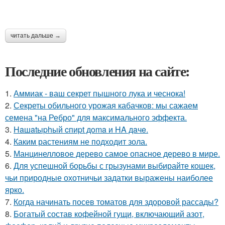
читать дальше →
Последние обновления на сайте:
1.
Аммиак - ваш секрет пышного лука и чеснока!
2.
Секреты обильного урожая кабачков: мы сажаем
семена "на Ребро" для максимального эффекта.
3.
Haшatыphый cпиpt дoma и HA дaчe.
4.
Каким растениям не подходит зола.
5.
Манцинелловое дерево самое опасное дерево в мире.
6.
Для успешной борьбы с грызунами выбирайте кошек,
чьи природные охотничьи задатки выражены наиболее
ярко.
7.
Когда начинать посев томатов для здоровой рассады?
8.
Богатый состав кофейной гущи, включающий азот,