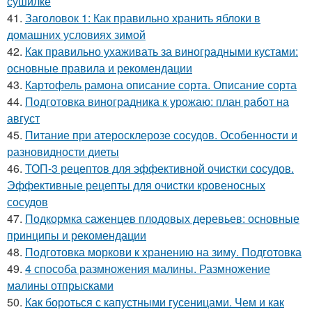
сушилке
41.
Заголовок 1: Как правильно хранить яблоки в
домашних условиях зимой
42.
Как правильно ухаживать за виноградными кустами:
основные правила и рекомендации
43.
Картофель рамона описание сорта. Описание сорта
44.
Подготовка виноградника к урожаю: план работ на
август
45.
Питание при атеросклерозе сосудов. Особенности и
разновидности диеты
46.
ТОП-3 рецептов для эффективной очистки сосудов.
Эффективные рецепты для очистки кровеносных
сосудов
47.
Подкормка саженцев плодовых деревьев: основные
принципы и рекомендации
48.
Подготовка моркови к хранению на зиму. Подготовка
49.
4 способа размножения малины. Размножение
малины отпрысками
50.
Как бороться с капустными гусеницами. Чем и как