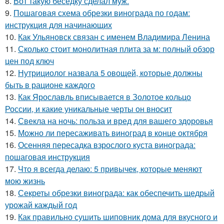
8.
Вот такую беседку сделал муж.
9.
Пошаговая схема обрезки винограда по годам:
инструкция для начинающих
10.
Как Ульяновск связан с именем Владимира Ленина
11.
Сколько стоит монолитная плита за м: полный обзор
цен под ключ
12.
Нутрициолог назвала 5 овощей, которые должны
быть в рационе каждого
13.
Как Ярославль вписывается в Золотое кольцо
России, и какие уникальные черты он вносит
14.
Свекла на ночь: польза и вред для вашего здоровья
15.
Можно ли пересаживать виноград в конце октября
16.
Осенняя пересадка взрослого куста винограда:
пошаговая инструкция
17.
Что я всегда делаю: 5 привычек, которые меняют
мою жизнь
18.
Секреты обрезки винограда: как обеспечить щедрый
урожай каждый год
19.
Как правильно сушить шиповник дома для вкусного и