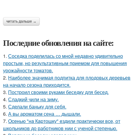
читать дальше →
Последние обновления на сайте:
1.
Соседка поделилась со мной недавно удивительно
простым, но результативным приемом для повышения
урожайности томатов.
2.
Наиболее значимая подпитка для плодовых деревьев
на начало сезона приходится.
3.
Построил своими руками беседку для бесед.
4.
Сладкий чили на зиму.
5.
Сделали баньку для себя.
6.
А вы ароматом сена … дышали.
7.
Oceнью "нa Кapтошку" eздили пpaктичecки вce, от
школьников до работников нии с ученой степенью.