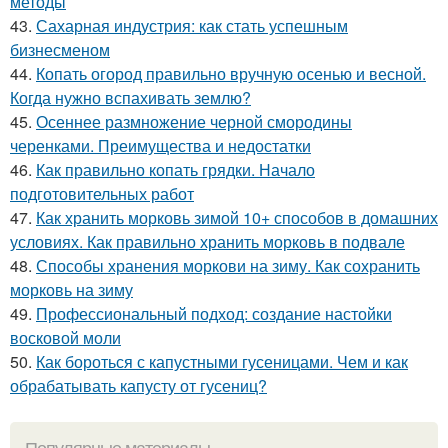
методы
43.
Сахарная индустрия: как стать успешным
бизнесменом
44.
Копать огород правильно вручную осенью и весной.
Когда нужно вспахивать землю?
45.
Осеннее размножение черной смородины
черенками. Преимущества и недостатки
46.
Как правильно копать грядки. Начало
подготовительных работ
47.
Как хранить морковь зимой 10+ способов в домашних
условиях. Как правильно хранить морковь в подвале
48.
Способы хранения моркови на зиму. Как сохранить
морковь на зиму
49.
Профессиональный подход: создание настойки
восковой моли
50.
Как бороться с капустными гусеницами. Чем и как
обрабатывать капусту от гусениц?