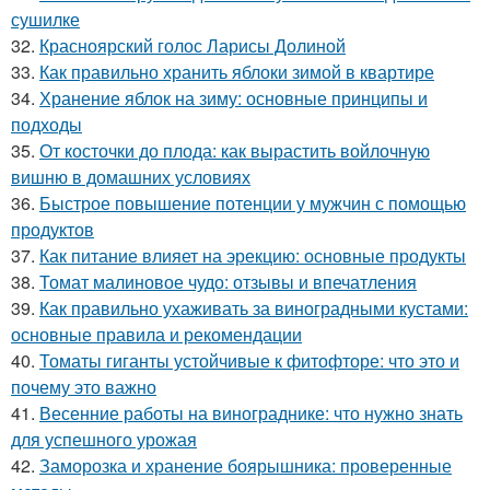
сушилке
32.
Красноярский голос Ларисы Долиной
33.
Как правильно хранить яблоки зимой в квартире
34.
Хранение яблок на зиму: основные принципы и
подходы
35.
От косточки до плода: как вырастить войлочную
вишню в домашних условиях
36.
Быстрое повышение потенции у мужчин с помощью
продуктов
37.
Как питание влияет на эрекцию: основные продукты
38.
Томат малиновое чудо: отзывы и впечатления
39.
Как правильно ухаживать за виноградными кустами:
основные правила и рекомендации
40.
Томаты гиганты устойчивые к фитофторе: что это и
почему это важно
41.
Весенние работы на винограднике: что нужно знать
для успешного урожая
42.
Заморозка и хранение боярышника: проверенные