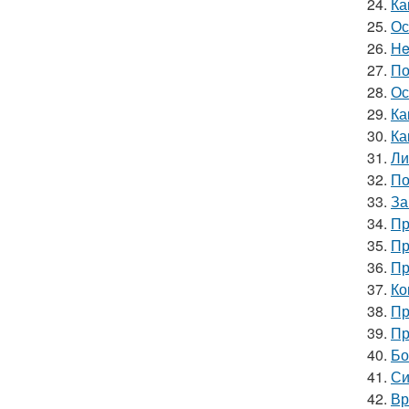
24.
Ка
25.
Ос
26.
He
27.
По
28.
Ос
29.
Ка
30.
Ка
31.
Ли
32.
По
33.
За
34.
Пр
35.
Пр
36.
Пр
37.
Ко
38.
Пр
39.
Пр
40.
Бо
41.
Си
42.
Вр