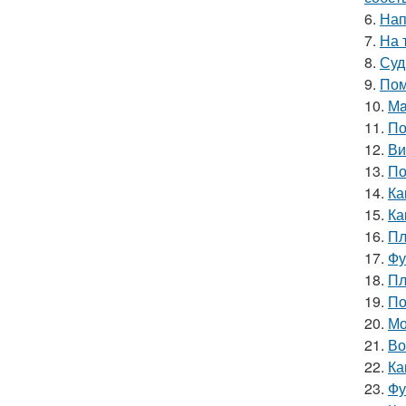
6.
Нап
7.
На 
8.
Суд
9.
Пом
10.
Мa
11.
По
12.
Ви
13.
По
14.
Ка
15.
Ка
16.
Пл
17.
Фу
18.
Пл
19.
По
20.
Мо
21.
Во
22.
Ка
23.
Фу