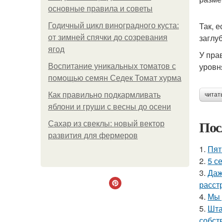
основные правила и советы
Так, 
Годичный цикл виноградного куста:
заглу
от зимней спячки до созревания
ягод
У пра
уровн
Воспитание уникальных томатов с
помощью семян Седек Томат хурма
Как правильно подкармливать
читат
яблони и груши с весны до осени
Пос
Сахар из свеклы: новый вектор
развития для фермеров
1.
Пят
2.
5 с
3.
Даж
расст
4.
Мы 
5.
Шта
собст