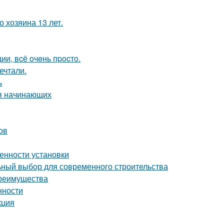
 хозяина 13 лет.
и, вcё oчeнь пpocтo.
ечтали.
ь
ля начинающих
ов
енности установки
ный выбор для современного строительства
преимущества
нности
кция