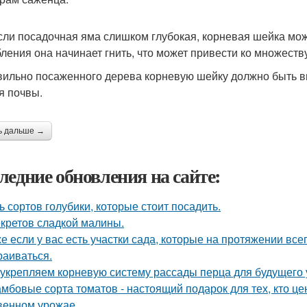
если посадочная яма слишком глубокая, корневая шейка мож
бления она начинает гнить, что может привести ко множеств
вильно посаженного дерева корневую шейку должно быть в
я почвы.
ь дальше →
ледние обновления на сайте:
ь сортов голубики, которые стоит посадить.
екретов сладкой малины.
е если у вас есть участки сада, которые на протяжении всег
раиваться.
укрепляем корневую систему рассады перца для будущего 
мбовые сорта томатов - настоящий подарок для тех, кто цен
венном урожае.