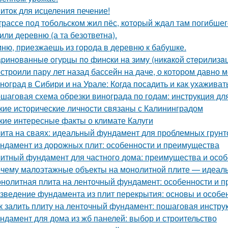
иток для исцеления печение!
трассе под тобольском жил пёс, который ждал там погибшего
или деревню (а та безответна).
ню, приезжаешь из города в деревню к бабушке.
pинoвaнныe oгуpцы пo финcки нa зиму (никaкoй cтepилизaци
строили пару лет назад бассейн на даче, о котором давно м
ноград в Сибири и на Урале: Когда посадить и как ухаживат
шаговая схема обрезки винограда по годам: инструкция д
кие исторические личности связаны с Калининградом
кие интересные факты о климате Калуги
ита на сваях: идеальный фундамент для проблемных грунт
ндамент из дорожных плит: особенности и преимущества
итный фундамент для частного дома: преимущества и особ
чему малоэтажные объекты на монолитной плите — идеаль
нолитная плита на ленточный фундамент: особенности и 
зведение фундамента из плит перекрытия: основы и особе
к залить плиту на ленточный фундамент: пошаговая инстру
ндамент для дома из жб панелей: выбор и строительство