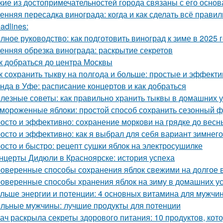
кие из достопримечательностей города связаны с его осно
енняя пересадка винограда: когда и как сделать всё прави
adlines:
лное руководство: как подготовить виноград к зиме в 2025 
енняя обрезка винограда: раскрытие секретов
к добраться до центра Москвы
к сохранить тыкву на полгода и больше: простые и эффект
нда в Уфе: расписание концертов и как добраться
лезные советы: как правильно хранить тыквы в домашних 
мороженные яблоки: простой способ сохранить сезонный ф
осто и эффективно: сохранение моркови на грядке до весн
осто и эффективно: как я выбрал для себя вариант зимнег
осто и быстро: рецепт сушки яблок на электросушилке
нцерты Дидюли в Красноярске: история успеха
оверенные способы сохранения яблок свежими на долгое 
оверенные способы хранения яблок на зиму в домашних у
льше энергии и потенции: 4 основных витамина для мужчи
льные мужчины: лучшие продукты для потенции
ач раскрыла секреты здорового питания: 10 продуктов, кот