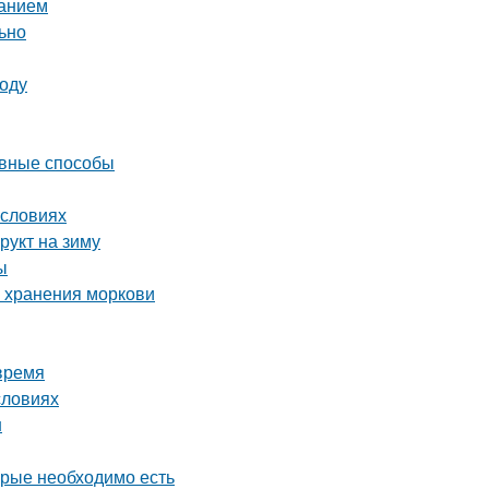
ванием
льно
году
ивные способы
условиях
рукт на зиму
ы
о хранения моркови
время
словиях
н
орые необходимо есть