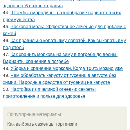
здоровья: 6 важных правил
44.
Штамбы смородины: разнообразие вариантов и их
преимущества
45.
Восковая моль: эффективное лечение для проблем с
кожей
46.
Как правильно копать яму лопатой. Как выкопать яму
под столб
47.
Как хранить морковь на зиму в погребе до весны.
Варианты хранения в погребе
48.
Уборка и хранение моркови. Когда 100% можно уже
49.
Чем обработать капусту от гусениц в августе без
химии. Народные средства от гусениц на капусте
50.
Настойка из пчелиной огневки: секреты
приготовления и польза для здоровья
Популярные материалы
Как выбрать саженцы гортензии