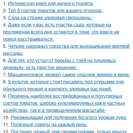
1.
Интересная идея для дачного туалета.
2.
Топ 5 сортов томатов для вашего огорода.
3.
Сода на страже здоровья смородины.
4.
Даже если у вас есть участки сада, которые на
протяжении всего дня остаются в тени, это вовсе не
повод расстраиваться.
5.
Четыре народных средства для выращивания крепкой
рассады.
6.
Для тех, кто устал от борьбы с тлей на плодовых
деревьях, есть простое решение:
7.
Манцинелловое дерево самое опасное дерево в мире.
8.
9 культур, которые стоит посадить под огурцами для
обильного урожая и крепкого здоровья растений.
9.
Перечень наиболее востребованных и популярных
сортов томатов, широко культивируемых как в частных
хозяйствах, так и в промышленном масштабе:
10.
Рекомендации для получения богатого урожая лука:
11.
Полезные советы на каждый день.
12.
Построил дачный дом своими руками, только крышу