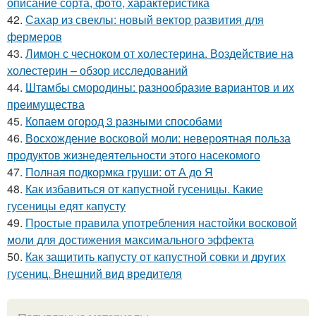
описание сорта, фото, характеристика
42.
Сахар из свеклы: новый вектор развития для
фермеров
43.
Лимон с чесноком от холестерина. Воздействие на
холестерин – обзор исследований
44.
Штамбы смородины: разнообразие вариантов и их
преимущества
45.
Копаем огород 3 разными способами
46.
Восхождение восковой моли: невероятная польза
продуктов жизнедеятельности этого насекомого
47.
Полная подкормка груши: от А до Я
48.
Как избавиться от капустной гусеницы. Какие
гусеницы едят капусту
49.
Простые правила употребления настойки восковой
моли для достижения максимального эффекта
50.
Как защитить капусту от капустной совки и других
гусениц. Внешний вид вредителя