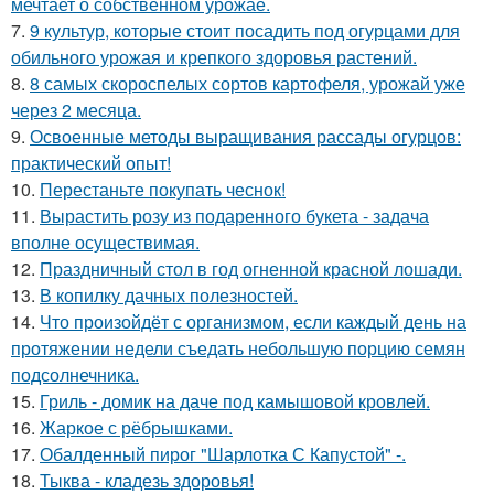
мечтает о собственном урожае.
7.
9 культур, которые стоит посадить под огурцами для
обильного урожая и крепкого здоровья растений.
8.
8 самых скороспелых сортов картофеля, урожай уже
через 2 месяца.
9.
Освоенные методы выращивания рассады огурцов:
практический опыт!
10.
Перестаньте покупать чеснок!
11.
Вырастить розу из подаренного букета - задача
вполне осуществимая.
12.
Праздничный стол в год огненной красной лошади.
13.
В копилку дачных полезностей.
14.
Что произойдёт с организмом, если каждый день на
протяжении недели съедать небольшую порцию семян
подсолнечника.
15.
Гриль - домик на даче под камышовой кровлей.
16.
Жаркое с рёбрышками.
17.
Обалденный пирог "Шарлотка С Капустой" -.
18.
Тыква - кладезь здоровья!