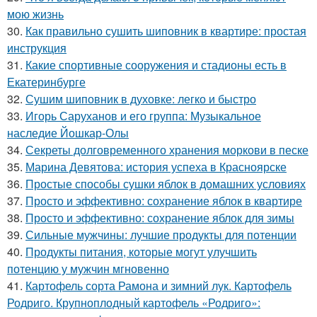
мою жизнь
30.
Как правильно сушить шиповник в квартире: простая
инструкция
31.
Какие спортивные сооружения и стадионы есть в
Екатеринбурге
32.
Сушим шиповник в духовке: легко и быстро
33.
Игорь Саруханов и его группа: Музыкальное
наследие Йошкар-Олы
34.
Секреты долговременного хранения моркови в песке
35.
Марина Девятова: история успеха в Красноярске
36.
Простые способы сушки яблок в домашних условиях
37.
Просто и эффективно: сохранение яблок в квартире
38.
Просто и эффективно: сохранение яблок для зимы
39.
Сильные мужчины: лучшие продукты для потенции
40.
Продукты питания, которые могут улучшить
потенцию у мужчин мгновенно
41.
Картофель сорта Рамона и зимний лук. Картофель
Родриго. Крупноплодный картофель «Родриго»: