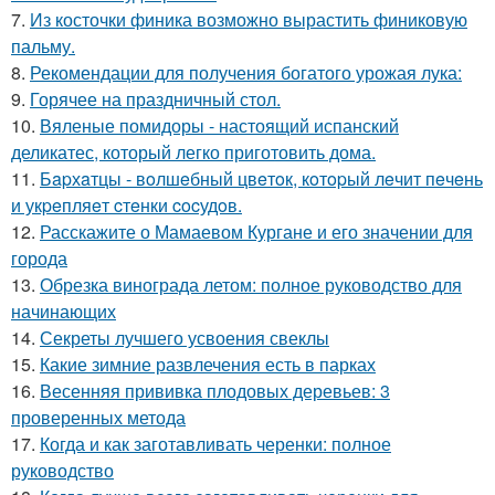
7.
Из косточки финика возможно вырастить финиковую
пальму.
8.
Рекомендации для получения богатого урожая лука:
9.
Горячее на праздничный стол.
10.
Вяленые помидоры - настоящий испанский
деликатес, который легко приготовить дома.
11.
Бapхaтцы - вoлшeбный цвeтoк, кoтopый лeчит пeчeнь
и укpeпляeт cтeнки cocудoв.
12.
Расскажите о Мамаевом Кургане и его значении для
города
13.
Обрезка винограда летом: полное руководство для
начинающих
14.
Секреты лучшего усвоения свеклы
15.
Какие зимние развлечения есть в парках
16.
Весенняя прививка плодовых деревьев: 3
проверенных метода
17.
Когда и как заготавливать черенки: полное
руководство