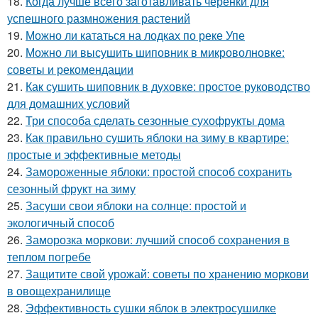
18.
Когда лучше всего заготавливать черенки для
успешного размножения растений
19.
Можно ли кататься на лодках по реке Упе
20.
Можно ли высушить шиповник в микроволновке:
советы и рекомендации
21.
Как сушить шиповник в духовке: простое руководство
для домашних условий
22.
Три способа сделать сезонные сухофрукты дома
23.
Как правильно сушить яблоки на зиму в квартире:
простые и эффективные методы
24.
Замороженные яблоки: простой способ сохранить
сезонный фрукт на зиму
25.
Засуши свои яблоки на солнце: простой и
экологичный способ
26.
Заморозка моркови: лучший способ сохранения в
теплом погребе
27.
Защитите свой урожай: советы по хранению моркови
в овощехранилище
28.
Эффективность сушки яблок в электросушилке