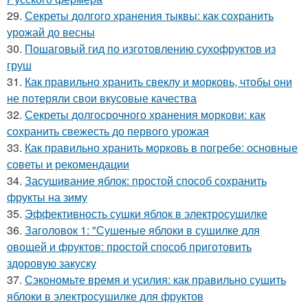
29.
Секреты долгого хранения тыквы: как сохранить
урожай до весны
30.
Пошаговый гид по изготовлению сухофруктов из
груш
31.
Как правильно хранить свеклу и морковь, чтобы они
не потеряли свои вкусовые качества
32.
Секреты долгосрочного хранения моркови: как
сохранить свежесть до первого урожая
33.
Как правильно хранить морковь в погребе: основные
советы и рекомендации
34.
Засушивание яблок: простой способ сохранить
фрукты на зиму
35.
Эффективность сушки яблок в электросушилке
36.
Заголовок 1: "Сушеные яблоки в сушилке для
овощей и фруктов: простой способ приготовить
здоровую закуску
37.
Сэкономьте время и усилия: как правильно сушить
яблоки в электросушилке для фруктов