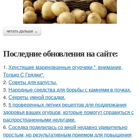
читать дальше →
Последние обновления на сайте:
1.
Хрустящие маринованные огурчики ", внимание,
Только С Грядки".
2.
Советы для капусты.
3.
Народные средства для борьбы с камнями в почках.
4.
Секреты умной посадки.
5.
5 проверенных летних рецептов для поддержания
здоровья ваших огурцов, которые помогут справиться с
распространенными недугами.
6.
Соседка поделилась со мной недавно удивительно
простым, но результативным приемом для повышения