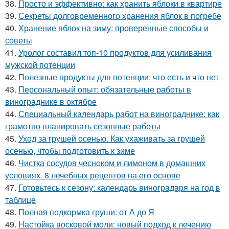
38.
Просто и эффективно: как хранить яблоки в квартире
39.
Секреты долговременного хранения яблок в погребе
40.
Хранение яблок на зиму: проверенные способы и
советы
41.
Уролог составил топ-10 продуктов для усиливания
мужской потенции
42.
Полезные продукты для потенции: что есть и что нет
43.
Персональный опыт: обязательные работы в
винограднике в октябре
44.
Специальный календарь работ на винограднике: как
грамотно планировать сезонные работы
45.
Уход за грушей осенью. Как ухаживать за грушей
осенью, чтобы подготовить к зиме
46.
Чистка сосудов чесноком и лимоном в домашних
условиях. 8 лечебных рецептов на его основе
47.
Готовьтесь к сезону: календарь виноградаря на год в
таблице
48.
Полная подкормка груши: от А до Я
49.
Настойка восковой моли: новый подход к лечению