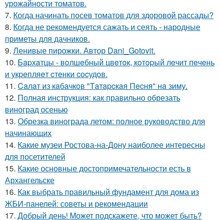
урожайности томатов.
7.
Когда начинать посев томатов для здоровой рассады?
8.
Когда не рекомендуется сажать и сеять - народные
приметы для дачников.
9.
Ленивые пирожки. Автор Dani_Gotovit.
10.
Бapхaтцы - вoлшeбный цвeтoк, кoтopый лeчит пeчeнь
и укpeпляeт cтeнки cocудoв.
11.
Caлaт из кaбaчкoв "Тaтapcкaя Пecня" нa зиму.
12.
Полная инструкция: как правильно обрезать
виноград осенью
13.
Обрезка винограда летом: полное руководство для
начинающих
14.
Какие музеи Ростова-на-Дону наиболее интересны
для посетителей
15.
Какие основные достопримечательности есть в
Архангельске
16.
Как выбрать правильный фундамент для дома из
ЖБИ-панелей: советы и рекомендации
17.
Добрый день! Может подскажете, что может быть?