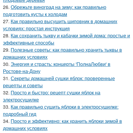
26.
Обрежьте виноград на зиму: как правильно
подготовить кусты к холодам
27.
Как правильно высушить шиповник в домашних
условиях: простая инструкция
28.
Как сохранить тыкву и кабачки зимой дома: простые и
эффективные способы
29.
Полезные советы: как правильно хранить тыквы в
домашних условиях
30.
Энергия и страсть: концерты 'ПолнаЛюбви' в
Ростове-на-Дону
31.
Секреты домашней сушки яблок: проверенные
рецепты и советы
32.
Просто и быстро: рецепт сушки яблок на
электросушилке
33.
Как правильно сушить яблоки в электросушилке:
подробный гид
34.
Просто и эффективно: как хранить яблоки зимой в
домашних условиях