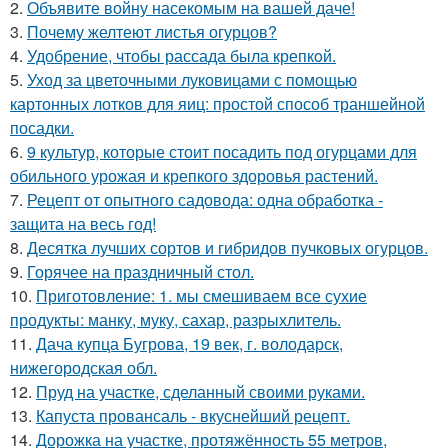
2.
Объявите войну насекомым на вашей даче!
3.
Почему желтеют листья огурцов?
4.
Удобрение, чтобы рассада была крепкoй.
5.
Уход за цветочными луковицами с помощью
картонных лотков для яиц: простой способ траншейной
посадки.
6.
9 культур, которые стоит посадить под огурцами для
обильного урожая и крепкого здоровья растений.
7.
Рецепт от опытного садовода: одна обработка -
защита на весь год!
8.
Десятка лучших сортов и гибридов пучковых огурцов.
9.
Горячее на праздничный стол.
10.
Приготовление: 1. мы смешиваем все сухие
продукты: манку, муку, сахар, разрыхлитель.
11.
Дача купца Бугрова, 19 век, г. володарск,
нижегородская обл.
12.
Пруд на участке, сделанный своими руками.
13.
Капуста провансаль - вкуснейший рецепт.
14.
Дорожка на участке, протяжённость 55 метров,