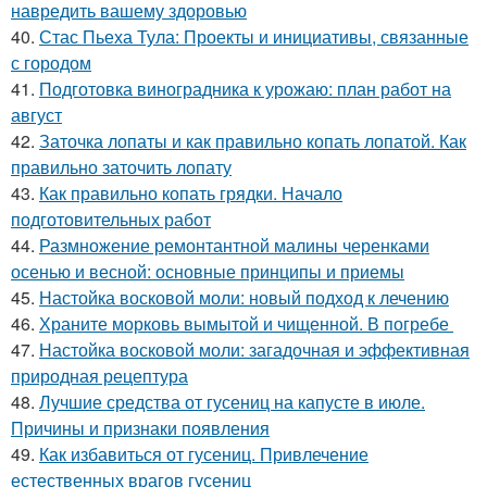
навредить вашему здоровью
40.
Стас Пьеха Тула: Проекты и инициативы, связанные
с городом
41.
Подготовка виноградника к урожаю: план работ на
август
42.
Заточка лопаты и как правильно копать лопатой. Как
правильно заточить лопату
43.
Как правильно копать грядки. Начало
подготовительных работ
44.
Размножение ремонтантной малины черенками
осенью и весной: основные принципы и приемы
45.
Настойка восковой моли: новый подход к лечению
46.
Храните морковь вымытой и чищенной. В погребе
47.
Настойка восковой моли: загадочная и эффективная
природная рецептура
48.
Лучшие средства от гусениц на капусте в июле.
Причины и признаки появления
49.
Как избавиться от гусениц. Привлечение
естественных врагов гусениц