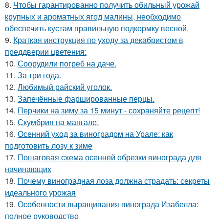
8.
Чтобы гарантированно получить обильный урожай
крупных и ароматных ягод малины, необходимо
обеспечить кустам правильную подкормку весной.
9.
Краткая инструкция по уходу за декабристом в
преддверии цветения:
10.
Соорудили погреб на даче.
11.
За три года.
12.
Любимый райский уголок.
13.
Запечённые фаршированные перцы.
14.
Перчики на зиму за 15 минут - сохраняйте рецепт!
15.
Скумбрия на мангале.
16.
Осенний уход за виноградом на Урале: как
подготовить лозу к зиме
17.
Пошаговая схема осенней обрезки винограда для
начинающих
18.
Почему виноградная лоза должна страдать: секреты
идеального урожая
19.
Особенности выращивания винограда Изабелла:
полное руководство