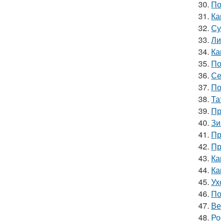
30.
По
31.
Ка
32.
Су
33.
Ли
34.
Ка
35.
По
36.
Се
37.
По
38.
Та
39.
Пр
40.
Зи
41.
Пр
42.
Пр
43.
Ка
44.
Ка
45.
Ух
46.
По
47.
Ве
48.
Ро