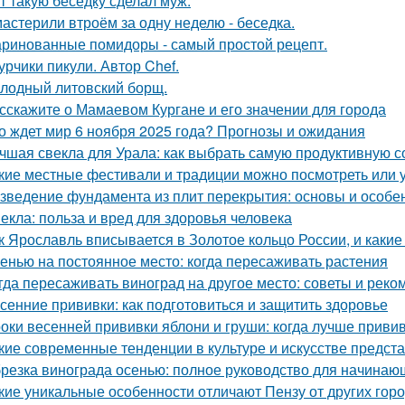
т такую беседку сделал муж.
астерили втроём за одну неделю - беседка.
ринованные помидоры - самый простой рецепт.
урчики пикули. Автор Chef.
лодный литовский борщ.
сскажите о Мамаевом Кургане и его значении для города
о ждет мир 6 ноября 2025 года? Прогнозы и ожидания
чшая свекла для Урала: как выбрать самую продуктивную 
кие местные фестивали и традиции можно посмотреть или 
зведение фундамента из плит перекрытия: основы и особе
екла: польза и вред для здоровья человека
к Ярославль вписывается в Золотое кольцо России, и какие
енью на постоянное место: когда пересаживать растения
гда пересаживать виноград на другое место: советы и рек
сенние прививки: как подготовиться и защитить здоровье
оки весенней прививки яблони и груши: когда лучше приви
кие современные тенденции в культуре и искусстве предст
резка винограда осенью: полное руководство для начинаю
кие уникальные особенности отличают Пензу от других гор