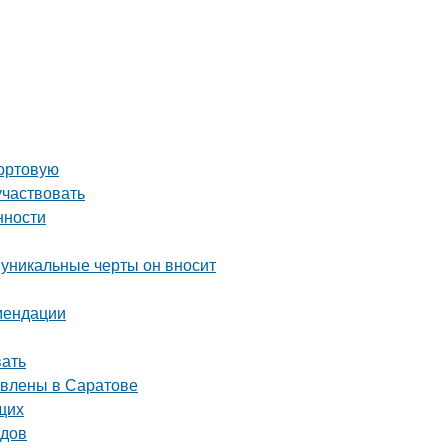
сортовую
участвовать
нности
 уникальные черты он вносит
омендации
вать
авлены в Саратове
щих
одов