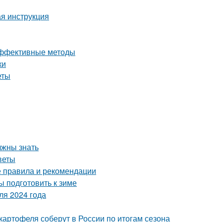
ая инструкция
 эффективные методы
ки
еты
лжны знать
веты
е правила и рекомендации
ы подготовить к зиме
ля 2024 года
картофеля соберут в России по итогам сезона