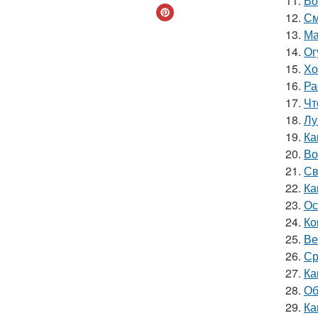
11.
Во
12.
См
13.
Ма
14.
Ог
15.
Хо
16.
Ра
17.
Чт
18.
Лу
19.
Ка
20.
Во
21.
Св
22.
Ка
23.
Ос
24.
Ко
25.
Ве
26.
Ср
27.
Ка
28.
Об
29.
Ка