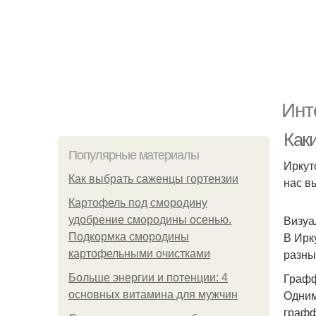
Инт
Как
Популярные материалы
Иркут
Как выбрать саженцы гортензии
нас в
Картофель под смородину
Визуа
удобрение смородины осенью.
В Ирк
Подкормка смородины
разны
картофельными очистками
Графф
Больше энергии и потенции: 4
Одним
основных витамина для мужчин
графф