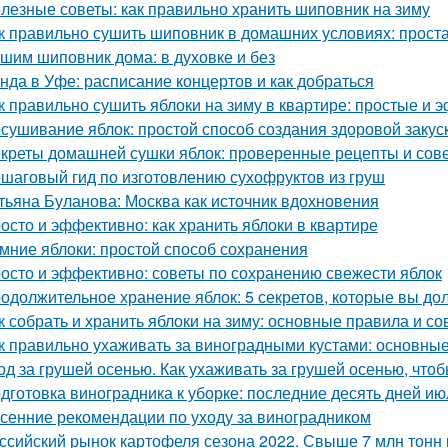
лезные советы: как правильно хранить шиповник на зиму
к правильно сушить шиповник в домашних условиях: прост
шим шиповник дома: в духовке и без
нда в Уфе: расписание концертов и как добраться
к правильно сушить яблоки на зиму в квартире: простые и
сушивание яблок: простой способ создания здоровой закус
креты домашней сушки яблок: проверенные рецепты и сов
шаговый гид по изготовлению сухофруктов из груш
тьяна Буланова: Москва как источник вдохновения
осто и эффективно: как хранить яблоки в квартире
мние яблоки: простой способ сохранения
осто и эффективно: советы по сохранению свежести яблок
одолжительное хранение яблок: 5 секретов, которые вы до
к собрать и хранить яблоки на зиму: основные правила и со
к правильно ухаживать за виноградными кустами: основны
од за грушей осенью. Как ухаживать за грушей осенью, чтоб
дготовка виноградника к уборке: последние десять дней ию
сенние рекомендации по уходу за виноградником
ссийский рынок картофеля сезона 2022. Свыше 7 млн тонн 