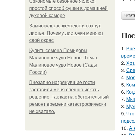
Сэкономьте сезонное яблоко:
простой способ сушки в домашней
духовой камере
читат
Замиокулькас желтеют и сохнут
Пос
листья. Почему листочки меняют
свой окрас
1.
Вне
Купить семена Помидоры
време
Малиновое чудо Новое. Томат
2.
Хот
Малиновое чудо Новое (Сады
3.
Сре
России)
4.
Моя
Внезапно нагрянувшие гости
5.
Ком
заставили меня спешно искать
6.
Ког
решение, так как на обстоятельный
7.
Мыш
ремонт времени катастрофически
8.
Муж
не хватало.
9.
Что
подсо
10.
А 