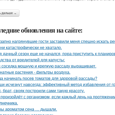
ь дальше →
ледние обновления на сайте:
запно нагрянувшие гости заставили меня спешно искать ре
ни катастрофически не хватало.
я дачный сезон еще не начался, пора приступить к планиро
дства от вредителей для капусты:
 соседка мощную и крепкую рассаду выращивает.
натные растения - фильтры воздуха.
да начинать посев томатов для здоровой рассады?
и исчезнут навсегда: эффективный метод избавления от г
, брат, свояк построили сами такую красоту.
 произойдёт с организмом, если каждый день на протяжен
лнечника.
вы ароматом сена … дышали.