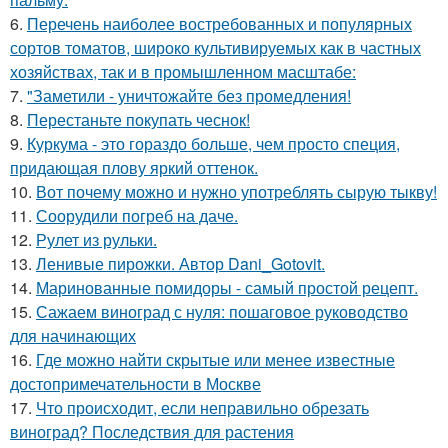
6.
Перечень наиболее востребованных и популярных
сортов томатов, широко культивируемых как в частных
хозяйствах, так и в промышленном масштабе:
7.
"Заметили - уничтожайте без промедления!
8.
Перестаньте покупать чеснок!
9.
Куркума - это гораздо больше, чем просто специя,
придающая плову яркий оттенок.
10.
Вот почему можно и нужно употреблять сырую тыкву!
11.
Соорудили погреб на даче.
12.
Рулет из рульки.
13.
Ленивые пирожки. Автор Dani_Gotovit.
14.
Маринованные помидоры - самый простой рецепт.
15.
Сажаем виноград с нуля: пошаговое руководство
для начинающих
16.
Где можно найти скрытые или менее известные
достопримечательности в Москве
17.
Что происходит, если неправильно обрезать
виноград? Последствия для растения