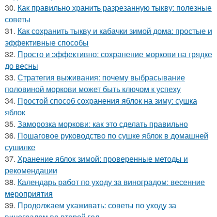
30.
Как правильно хранить разрезанную тыкву: полезные
советы
31.
Как сохранить тыкву и кабачки зимой дома: простые и
эффективные способы
32.
Просто и эффективно: сохранение моркови на грядке
до весны
33.
Стратегия выживания: почему выбрасывание
половиной моркови может быть ключом к успеху
34.
Простой способ сохранения яблок на зиму: сушка
яблок
35.
Заморозка моркови: как это сделать правильно
36.
Пошаговое руководство по сушке яблок в домашней
сушилке
37.
Хранение яблок зимой: проверенные методы и
рекомендации
38.
Календарь работ по уходу за виноградом: весенние
мероприятия
39.
Продолжаем ухаживать: советы по уходу за
виноградом во второй год