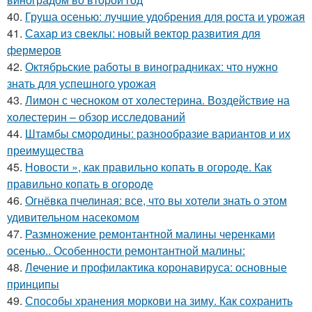
40.
Груша осенью: лучшие удобрения для роста и урожая
41.
Сахар из свеклы: новый вектор развития для
фермеров
42.
Октябрьские работы в виноградниках: что нужно
знать для успешного урожая
43.
Лимон с чесноком от холестерина. Воздействие на
холестерин – обзор исследований
44.
Штамбы смородины: разнообразие вариантов и их
преимущества
45.
Новости », как правильно копать в огороде. Как
правильно копать в огороде
46.
Огнёвка пчелиная: все, что вы хотели знать о этом
удивительном насекомом
47.
Размножение ремонтантной малины черенками
осенью.. Особенности ремонтантной малины:
48.
Лечение и профилактика коронавируса: основные
принципы
49.
Способы хранения моркови на зиму. Как сохранить