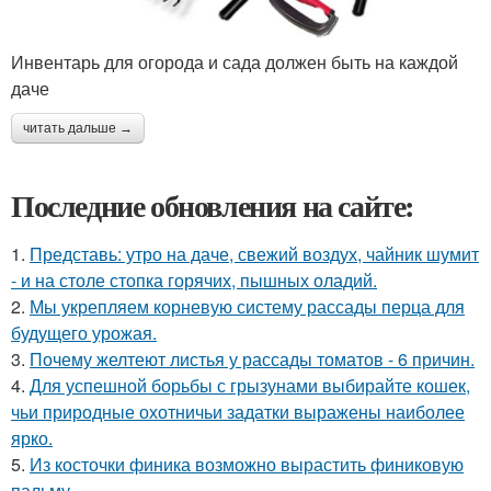
Инвентарь для огорода и сада должен быть на каждой
даче
читать дальше →
Последние обновления на сайте:
1.
Представь: утро на даче, свежий воздух, чайник шумит
- и на столе стопка горячих, пышных оладий.
2.
Мы укрепляем корневую систему рассады перца для
будущего урожая.
3.
Почему желтеют листья у рассады томатов - 6 причин.
4.
Для успешной борьбы с грызунами выбирайте кошек,
чьи природные охотничьи задатки выражены наиболее
ярко.
5.
Из косточки финика возможно вырастить финиковую
пальму.