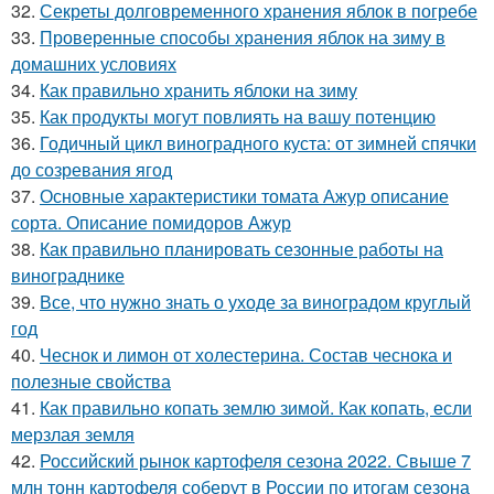
32.
Секреты долговременного хранения яблок в погребе
33.
Проверенные способы хранения яблок на зиму в
домашних условиях
34.
Как правильно хранить яблоки на зиму
35.
Как продукты могут повлиять на вашу потенцию
36.
Годичный цикл виноградного куста: от зимней спячки
до созревания ягод
37.
Основные характеристики томата Ажур описание
сорта. Описание помидоров Ажур
38.
Как правильно планировать сезонные работы на
винограднике
39.
Все, что нужно знать о уходе за виноградом круглый
год
40.
Чеснок и лимон от холестерина. Состав чеснока и
полезные свойства
41.
Как правильно копать землю зимой. Как копать, если
мерзлая земля
42.
Российский рынок картофеля сезона 2022. Свыше 7
млн тонн картофеля соберут в России по итогам сезона