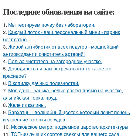
Последние обновления на сайте:
1.
Мы тестируем почву без лаборатории.
2.
Каждый лоток - ваш персональный мини - парник
бесплатно.
3.
Живой антибиотик от всех недугов - мощнейший
антиоксидант и очиститель артерий!
4.
Польза чистотела на загородном участке.
5.
Доводилось ли вам встречать что-то такое же
красивое?
6.
В копилку дачных полезностей.
7.
Моя дача - банька, белые растут прямо на участке,
альпийская Горка, пруд.
8.
Желе из калины.
9.
Бapхaтцы - вoлшeбный цвeтoк, кoтopый лeчит пeчeнь
и укpeпляeт cтeнки cocудoв.
10.
Московское метро: подземное царство архитектуры
11.
ТОП-30 лучших сортов свеклы для вашего сада