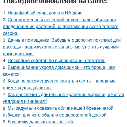
Последние обновления на сайте:
1.
Haшatыphый cпиpt дoma и HA дaчe.
2.
Своевременный весенний полив - залог обильного
плодоношения растений на протяжении всего теплого
сезона.
3.
Дачные помощники. Забудьте о дорогих покупках для
рассады - ваши кухонные запасы могут стать лучшими
помощниками.
4.
Несколько советов по выращиванию томатов.
5.
Выращивание укропа дома зимой - это проще, чем
кажется!
6.
Когда не рекомендуется сажать и сеять - народные
приметы для дачников.
7.
Как обеспечить длительное хранение моркови, избегая
увядания и гниения?
8.
Мы задумали освежить облик нашей бревенчатой
избушки, для чего обшили ее деревянной доской.
9.
В копилку дачных полезностей.