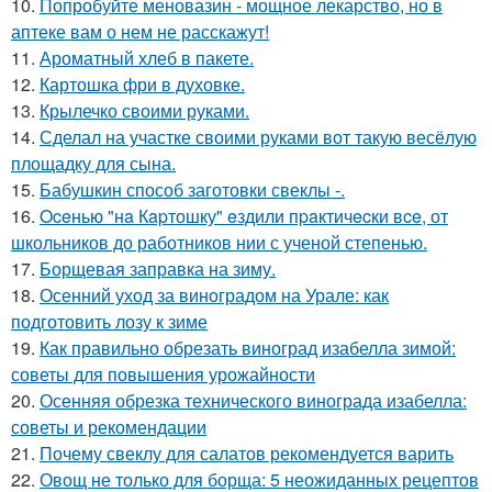
10.
Попробуйте меновазин - мощное лекарство, но в
аптеке вам о нем не расскажут!
11.
Ароматный хлеб в пакете.
12.
Картошка фри в духовке.
13.
Крылечко своими руками.
14.
Сделал на участке своими руками вот такую весёлую
площадку для сына.
15.
Бабушкин способ заготовки свеклы -.
16.
Oceнью "нa Кapтошку" eздили пpaктичecки вce, от
школьников до работников нии с ученой степенью.
17.
Борщевая заправка на зиму.
18.
Осенний уход за виноградом на Урале: как
подготовить лозу к зиме
19.
Как правильно обрезать виноград изабелла зимой:
советы для повышения урожайности
20.
Осенняя обрезка технического винограда изабелла:
советы и рекомендации
21.
Почему свеклу для салатов рекомендуется варить
22.
Овощ не только для борща: 5 неожиданных рецептов