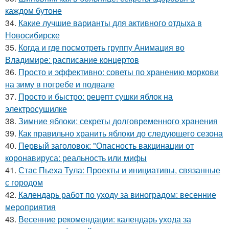
каждом бутоне
34.
Какие лучшие варианты для активного отдыха в
Новосибирске
35.
Когда и где посмотреть группу Анимация во
Владимире: расписание концертов
36.
Просто и эффективно: советы по хранению моркови
на зиму в погребе и подвале
37.
Просто и быстро: рецепт сушки яблок на
электросушилке
38.
Зимние яблоки: секреты долговременного хранения
39.
Как правильно хранить яблоки до следующего сезона
40.
Первый заголовок: "Опасность вакцинации от
коронавируса: реальность или мифы
41.
Стас Пьеха Тула: Проекты и инициативы, связанные
с городом
42.
Календарь работ по уходу за виноградом: весенние
мероприятия
43.
Весенние рекомендации: календарь ухода за