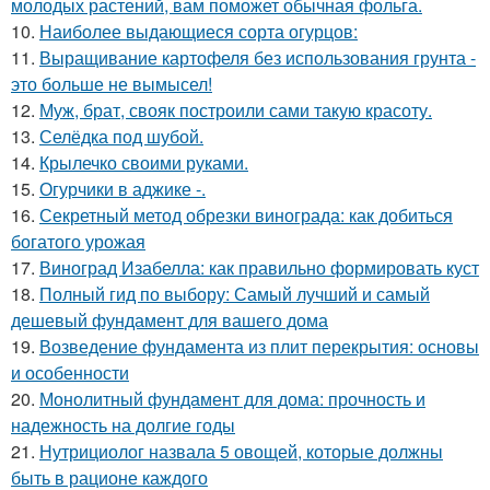
молодых растений, вам поможет обычная фольга.
10.
Наиболее выдающиеся сорта огурцов:
11.
Выращивание картофеля без использования грунта -
это больше не вымысел!
12.
Муж, брат, свояк построили сами такую красоту.
13.
Селёдка под шубой.
14.
Крылечко своими руками.
15.
Огурчики в аджике -.
16.
Секретный метод обрезки винограда: как добиться
богатого урожая
17.
Виноград Изабелла: как правильно формировать куст
18.
Полный гид по выбору: Самый лучший и самый
дешевый фундамент для вашего дома
19.
Возведение фундамента из плит перекрытия: основы
и особенности
20.
Монолитный фундамент для дома: прочность и
надежность на долгие годы
21.
Нутрициолог назвала 5 овощей, которые должны
быть в рационе каждого