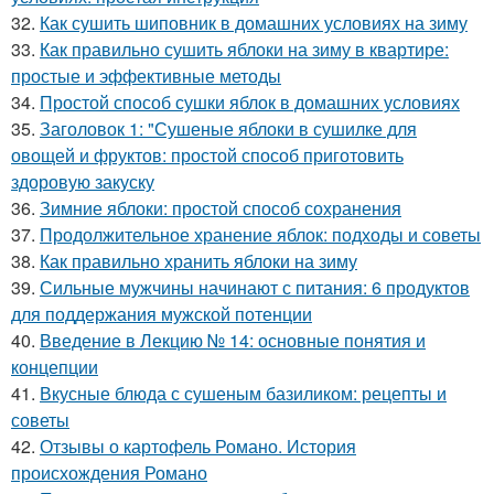
32.
Как сушить шиповник в домашних условиях на зиму
33.
Как правильно сушить яблоки на зиму в квартире:
простые и эффективные методы
34.
Простой способ сушки яблок в домашних условиях
35.
Заголовок 1: "Сушеные яблоки в сушилке для
овощей и фруктов: простой способ приготовить
здоровую закуску
36.
Зимние яблоки: простой способ сохранения
37.
Продолжительное хранение яблок: подходы и советы
38.
Как правильно хранить яблоки на зиму
39.
Сильные мужчины начинают с питания: 6 продуктов
для поддержания мужской потенции
40.
Введение в Лекцию № 14: основные понятия и
концепции
41.
Вкусные блюда с сушеным базиликом: рецепты и
советы
42.
Отзывы о картофель Романо. История
происхождения Романо