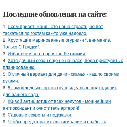
Последние обновления на сайте:
1.
Всем привет! Баня - это наша страсть, но вот
таскаться по гостям как-то уже надоело.
2.
Хрустящие маринованные огурчики ", внимание,
Только С Грядки".
3.
Избавляемся от сорняков без химии.
4.
Хотя дачный сезон еще не начался, пора приступить к
планированию.
5.
Отличный вариант для дачи - скамья - кашпо своими
руками.
6.
5 самоплодных сортов груш, идеально подходящих
для вашего сада.
7.
Живой антибиотик от всех недугов - мощнейший
антиоксидант и очиститель артерий!
8.
Садовые секреты и подсказки.
9.
Чтобы предотвратить вытягивание и слабость