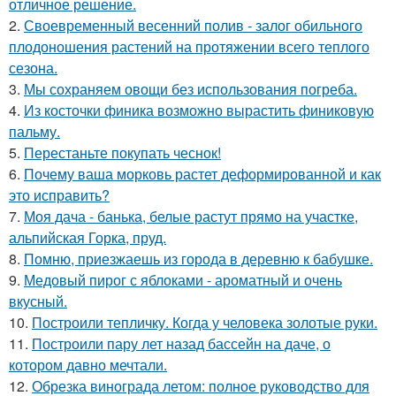
отличное решение.
2.
Своевременный весенний полив - залог обильного
плодоношения растений на протяжении всего теплого
сезона.
3.
Мы сохраняем овощи без использования погреба.
4.
Из косточки финика возможно вырастить финиковую
пальму.
5.
Перестаньте покупать чеснок!
6.
Почему ваша морковь растет деформированной и как
это исправить?
7.
Моя дача - банька, белые растут прямо на участке,
альпийская Горка, пруд.
8.
Помню, приезжаешь из города в деревню к бабушке.
9.
Медовый пирог с яблоками - ароматный и очень
вкусный.
10.
Построили тепличку. Когда у человека золотые руки.
11.
Построили пару лет назад бассейн на даче, о
котором давно мечтали.
12.
Обрезка винограда летом: полное руководство для