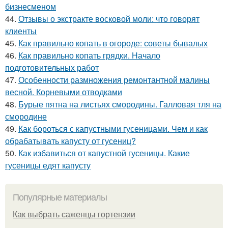
бизнесменом
44.
Отзывы о экстракте восковой моли: что говорят
клиенты
45.
Как правильно копать в огороде: советы бывалых
46.
Как правильно копать грядки. Начало
подготовительных работ
47.
Особенности размножения ремонтантной малины
весной. Корневыми отводками
48.
Бурые пятна на листьях смородины. Галловая тля на
смородине
49.
Как бороться с капустными гусеницами. Чем и как
обрабатывать капусту от гусениц?
50.
Как избавиться от капустной гусеницы. Какие
гусеницы едят капусту
Популярные материалы
Как выбрать саженцы гортензии