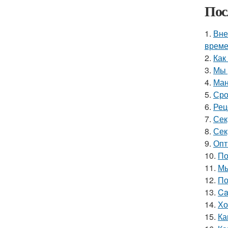
Пос
1.
Вне
време
2.
Как
3.
Мы 
4.
Ман
5.
Сро
6.
Рец
7.
Сек
8.
Сек
9.
Опт
10.
По
11.
Мы
12.
По
13.
Ca
14.
Хо
15.
Ка