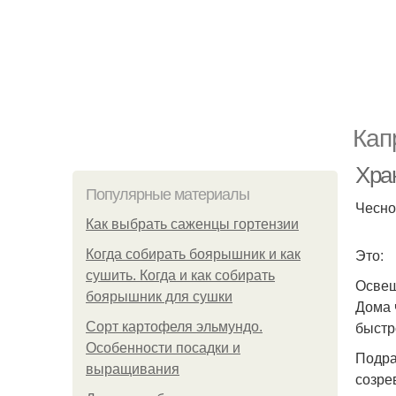
Кап
Хра
Популярные материалы
Чесно
Как выбрать саженцы гортензии
Это:
Когда собирать боярышник и как
сушить. Когда и как собирать
Освещ
боярышник для сушки
Дома 
быстр
Сорт картофеля эльмундо.
Особенности посадки и
Подра
выращивания
созре