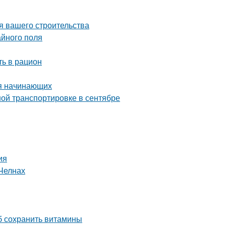
я вашего строительства
айного поля
ть в рацион
ля начинающих
ой транспортировке в сентябре
ия
Челнах
об сохранить витамины