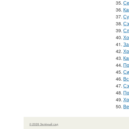
35.
Се
36.
Ка
37.
Су
38.
Сэ
39.
Сл
40.
Хо
41.
За
42.
Хр
43.
Ка
44.
По
45.
Си
46.
Вс
47.
Сэ
48.
По
49.
Хр
50.
Ве
© 2026 Зелёный сад