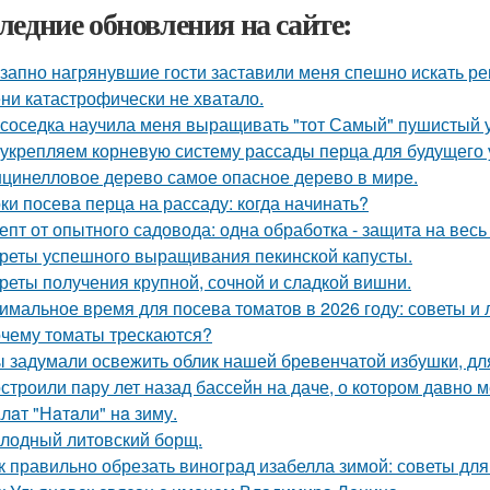
ледние обновления на сайте:
запно нагрянувшие гости заставили меня спешно искать ре
ни катастрофически не хватало.
 соседка научила меня выращивать "тот Самый" пушистый у
укрепляем корневую систему рассады перца для будущего 
цинелловое дерево самое опасное дерево в мире.
ки посева перца на рассаду: когда начинать?
епт от опытного садовода: одна обработка - защита на весь 
реты успешного выращивания пекинской капусты.
реты получения крупной, сочной и сладкой вишни.
имальное время для посева томатов в 2026 году: советы и 
чему томаты трескаются?
 задумали освежить облик нашей бревенчатой избушки, для
строили пару лет назад бассейн на даче, о котором давно м
лaт "Нaтaли" нa зиму.
лодный литовский борщ.
к правильно обрезать виноград изабелла зимой: советы д