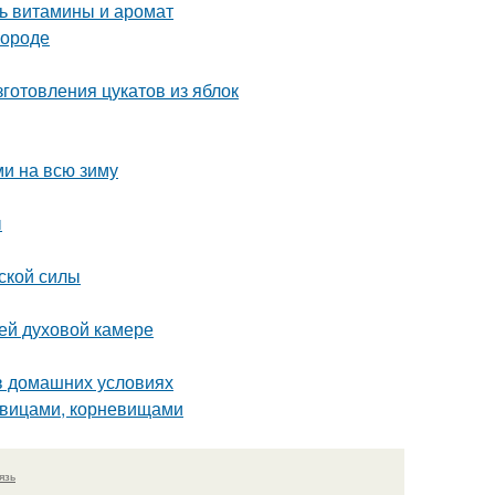
ть витамины и аромат
городе
готовления цукатов из яблок
ми на всю зиму
ы
ской силы
ей духовой камере
в домашних условиях
ковицами, корневищами
язь