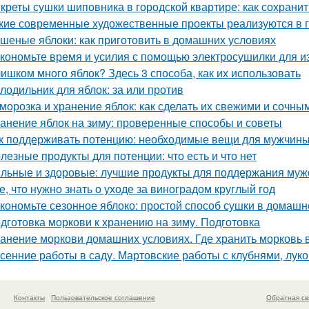
креты сушки шиповника в городской квартире: как сохрани
кие современные художественные проекты реализуются в 
шеные яблоки: как приготовить в домашних условиях
кономьте время и усилия с помощью электросушилки для из
ишком много яблок? Здесь 3 способа, как их использовать
лодильник для яблок: за или против
морозка и хранение яблок: как сделать их свежими и сочны
анение яблок на зиму: проверенные способы и советы
к поддерживать потенцию: необходимые вещи для мужчин
лезные продукты для потенции: что есть и что нет
льные и здоровые: лучшие продукты для поддержания муж
е, что нужно знать о уходе за виноградом круглый год
кономьте сезонное яблоко: простой способ сушки в домашн
дготовка моркови к хранению на зиму. Подготовка
анение моркови домашних условиях. Где хранить морковь 
сенние работы в саду. Мартовские работы с клубнями, лу
Контакты
Пользовательское соглашение
Обратная св