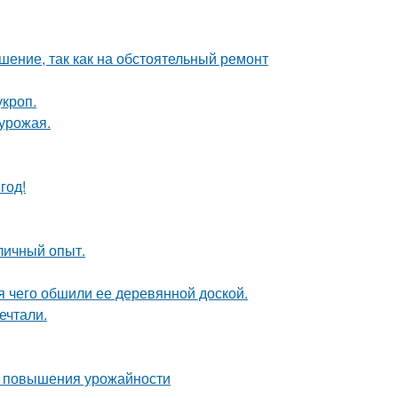
шение, так как на обстоятельный ремонт
кроп.
урожая.
год!
личный опыт.
 чего обшили ее деревянной доской.
ечтали.
ля повышения урожайности