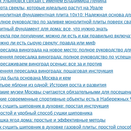
к Ульяновск связан с именем Владимира Ленина
рта свеклы, которые идеально растут на Урале
нолитная фундаментная плита 10х10: Надежная основа дл
лное руководство по заливке монолитной плиты поверх св
итный фундамент для дома: все, что нужно знать
екла при похудении: можно ли есть и как правильно включа
жно ли есть сырую свеклу: правда или миф
ресадка винограда на новое место: полное руководство д
енняя пересадка винограда: полное руководство по успешн
ресаживаем виноград осенью: все за и против
енняя пересадка винограда: пошаговая инструкция
гда была основана Москва и кем
тыре яблони из одной: История роста и развития
Какие музеи Москвы считаются обязательными для посещен
кие современные спортивные объекты есть в Набережных 
к сушить шиповник в духовке: простая инструкция
остой и удобный способ сушки шиповника
шка ягод дома: простые и эффективные методы
к сушить шиповник в духовке газовой плиты: простой спос