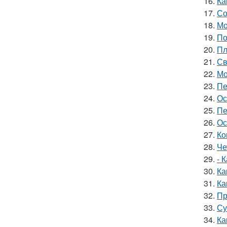
16.
Ка
17.
Со
18.
Мо
19.
По
20.
Пл
21.
Св
22.
Мо
23.
Пе
24.
Ос
25.
Пе
26.
Ос
27.
Ко
28.
Че
29.
- 
30.
Ка
31.
Ка
32.
Пр
33.
Су
34.
Ка