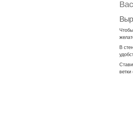
Вас
Выр
Чтобы
желат
В сте
удобст
Стави
ветки 