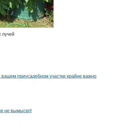
х лучей
а вашем приусадебном участке крайне важно
ше не вымысел!