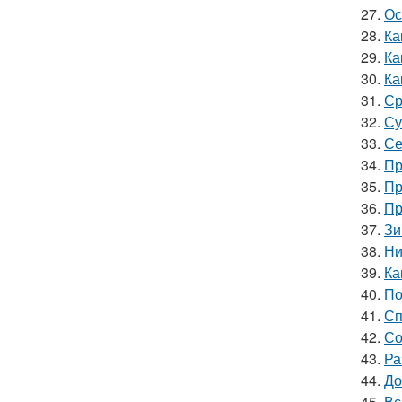
27.
Ос
28.
Ка
29.
Ка
30.
Ка
31.
Ср
32.
Су
33.
Се
34.
Пр
35.
Пр
36.
Пр
37.
Зи
38.
Ни
39.
Ка
40.
По
41.
Сп
42.
Со
43.
Ра
44.
До
45.
Вс