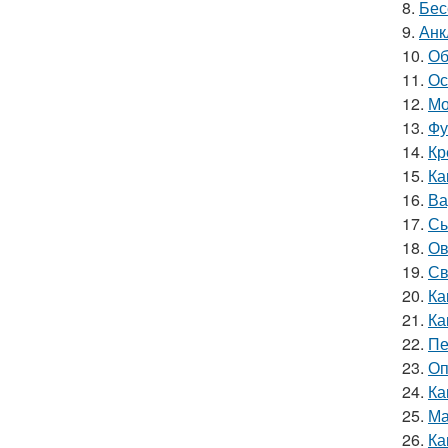
8.
Бес
9.
Анк
10.
Об
11.
Ос
12.
Мо
13.
Фу
14.
Кр
15.
Ка
16.
Ва
17.
Сы
18.
Ов
19.
Св
20.
Ка
21.
Ка
22.
Пе
23.
Оп
24.
Ка
25.
Ма
26.
Ка