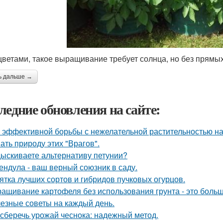
 цветами, такое выращивание требует солнца, но без прямы
ь дальше →
ледние обновления на сайте:
 эффективной борьбы с нежелательной растительностью н
ать природу этих "Врагов".
ыскиваете альтернативу петунии?
ендула - ваш верный союзник в саду.
ятка лучших сортов и гибридов пучковых огурцов.
ащивание картофеля без использования грунта - это боль
езные советы на каждый день.
 сберечь урожай чеснока: надежный метод.