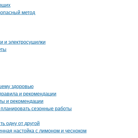
ающих
езопасный метод
ки и электросушилки
еты
ашему здоровью
 правила и рекомендации
оты и рекомендации
о планировать сезонные работы
ь одну от другой
енная настойка с лимоном и чесноком