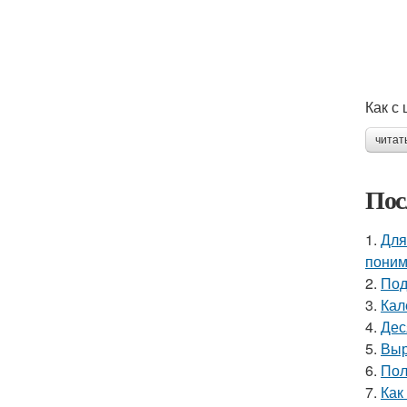
Как с
читат
Пос
1.
Для
поним
2.
Под
3.
Кал
4.
Дес
5.
Выр
6.
Пол
7.
Как