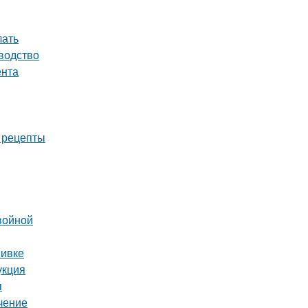
лать
водство
ента
е рецепты
войной
вивке
укция
я
чение