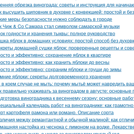
енняя обрезка винограда: советы и инструкция для начин
к высушить шиповник в духовке с конвекцией: простой и б
кие меры безопасности нужно соблюдать в городе
к Чиж & Co Самара стал символом самарской музыки
ок годности и хранения тыквы: полное руководство
шка яблок в домашних условиях: простой способ без духов
креты домашней сушки яблок: проверенные рецепты и сов
осто и эффективно: сохранение яблок в квартире
осто и эффективно: как хранить яблоки до весны
осто и эффективно: сохраним яблоки и груши до зимы
мние яблоки: секреты долговременного хранения
 в коем случае не мыть: почему мытьё может навредить в
к правильно ухаживать за виноградом в августе: основные
дготовка виноградника к весеннему сезону: основные раб
ециальный календарь работ на винограднике: как грамотн
рт картофеля рамона или романо. Описание сорта
зличия между ремантантной и обычной малиной: как отличит
машняя настойка из чеснока с лимоном на водке. Лекарств
е, что нужно знать о уходе за виноградом круглый год