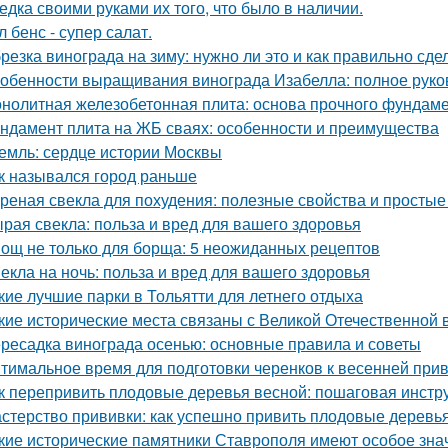
едка своими руками их того, что было в наличии.
л бенс - супер салат.
резка винограда на зиму: нужно ли это и как правильно сде
обенности выращивания винограда Изабелла: полное руко
нолитная железобетонная плита: основа прочного фундам
ндамент плита на ЖБ сваях: особенности и преимущества
емль: сердце истории Москвы
к назывался город раньше
реная свекла для похудения: полезные свойства и просты
рая свекла: польза и вред для вашего здоровья
ощ не только для борща: 5 неожиданных рецептов
екла на ночь: польза и вред для вашего здоровья
кие лучшие парки в Тольятти для летнего отдыха
кие исторические места связаны с Великой Отечественной 
ресадка винограда осенью: основные правила и советы
тимальное время для подготовки черенков к весенней при
к перепривить плодовые деревья весной: пошаговая инстр
стерство прививки: как успешно привить плодовые деревь
кие исторические памятники Ставрополя имеют особое зна