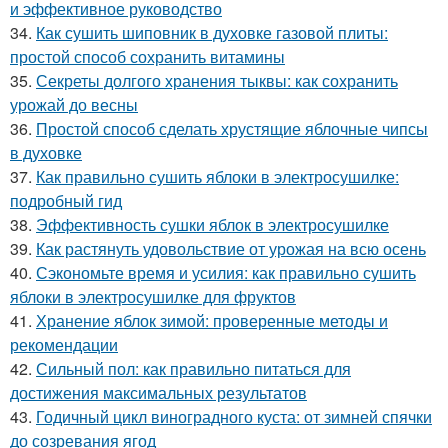
и эффективное руководство
34.
Как сушить шиповник в духовке газовой плиты:
простой способ сохранить витамины
35.
Секреты долгого хранения тыквы: как сохранить
урожай до весны
36.
Простой способ сделать хрустящие яблочные чипсы
в духовке
37.
Как правильно сушить яблоки в электросушилке:
подробный гид
38.
Эффективность сушки яблок в электросушилке
39.
Как растянуть удовольствие от урожая на всю осень
40.
Сэкономьте время и усилия: как правильно сушить
яблоки в электросушилке для фруктов
41.
Хранение яблок зимой: проверенные методы и
рекомендации
42.
Сильный пол: как правильно питаться для
достижения максимальных результатов
43.
Годичный цикл виноградного куста: от зимней спячки
до созревания ягод