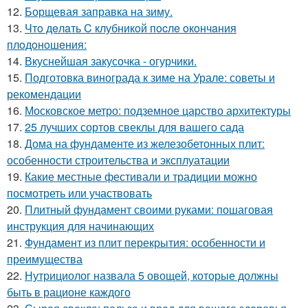
12.
Борщевая заправка на зиму.
13.
Чтo дeлaть C клубникoй пocлe oкoнчaния
плoдoнoшeния:
14.
Вкуснейшая закусочка - огурчики.
15.
Подготовка винограда к зиме на Урале: советы и
рекомендации
16.
Московское метро: подземное царство архитектуры
17.
25 лучших сортов свеклы для вашего сада
18.
Дома на фундаменте из железобетонных плит:
особенности строительства и эксплуатации
19.
Какие местные фестивали и традиции можно
посмотреть или участвовать
20.
Плитный фундамент своими руками: пошаговая
инструкция для начинающих
21.
Фундамент из плит перекрытия: особенности и
преимущества
22.
Нутрициолог назвала 5 овощей, которые должны
быть в рационе каждого