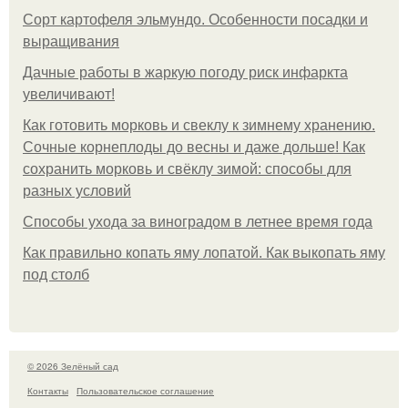
Сорт картофеля эльмундо. Особенности посадки и
выращивания
Дачные работы в жаркую погоду риск инфаркта
увеличивают!
Как готовить морковь и свеклу к зимнему хранению.
Сочные корнеплоды до весны и даже дольше! Как
сохранить морковь и свёклу зимой: способы для
разных условий
Способы ухода за виноградом в летнее время года
Как правильно копать яму лопатой. Как выкопать яму
под столб
© 2026 Зелёный сад
Контакты
Пользовательское соглашение