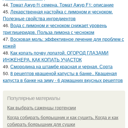
44.
Томат Ажур f1 семена. Томат Ажур F1: описание
45.
Лекарственная настойка с лимоном и чесноком.
Полезные свойства ингредиентов
46.
Вода с лимоном и чесноком снижает уровень
триглицеридов. Польза лимона с чесноком
47.
Восковая моль: эффективное лечение для проблем с
кожей
48.
Как копать почву лопатой. ОГОРОД ГЛАЗАМИ
ИНЖЕНЕРА. КАК КОПАТЬ УЧАСТОК
49.
Смородина на штамбе красная и черная. Сорта
50.
8 рецептов квашеной капусты в банке.. Квашеная
капуста в банке на зиму - 6 домашних вкусных рецептов
Популярные материалы
Как выбрать саженцы гортензии
Когда собирать боярышник и как сушить. Когда и как
собирать боярышник для сушки