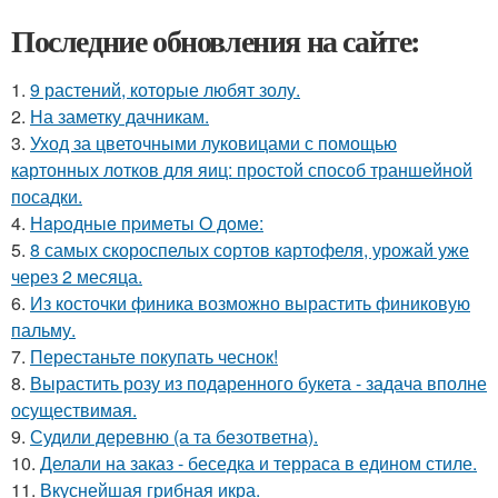
Последние обновления на сайте:
1.
9 растений, которые любят золу.
2.
На заметку дачникам.
3.
Уход за цветочными луковицами с помощью
картонных лотков для яиц: простой способ траншейной
посадки.
4.
Нapoдныe пpимeты O дoмe:
5.
8 самых скороспелых сортов картофеля, урожай уже
через 2 месяца.
6.
Из косточки финика возможно вырастить финиковую
пальму.
7.
Перестаньте покупать чеснок!
8.
Вырастить розу из подаренного букета - задача вполне
осуществимая.
9.
Судили деревню (а та безответна).
10.
Делали на заказ - беседка и терраса в едином стиле.
11.
Вкуснейшая грибная икра.